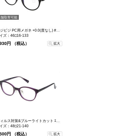
店舗取寄可能
イジピジ PC用メガネ +0.0(度なし) #D-BLACK
イズ：46□16-133
,930円 （税込）
拡大
ウィルス対策&ブルーライトカット ｴｲﾐｰ-4
イズ：48□21-140
,500円 （税込）
拡大