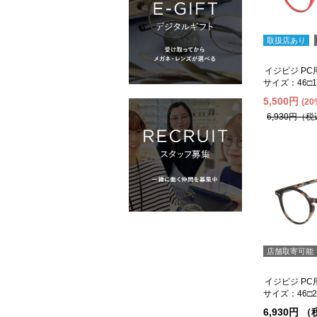
取扱店あり
サイズ：46□16
5,500円
(20
6,930円（
店舗取寄可能
サイズ：46□20
6,930円 