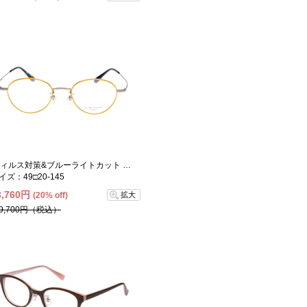
ウィルス対策&ブルーライトカット 度なしﾚﾝｽﾞｾｯﾄ-George-53-44
イズ：49□20-145
3,760円
(20% off)
拡大
9,700円（税込）