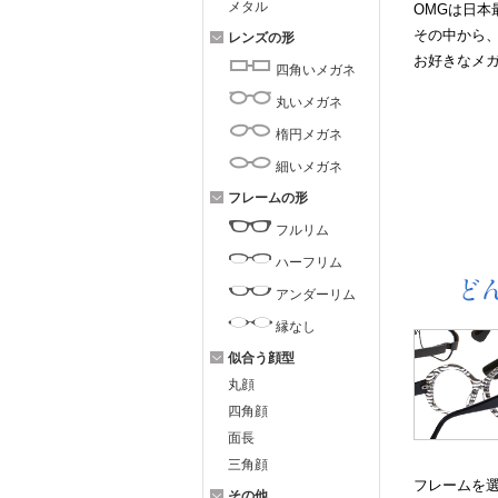
メタル
OMGは日本
その中から、
レンズの形
お好きなメ
四角いメガネ
丸いメガネ
楕円メガネ
細いメガネ
フレームの形
フルリム
ハーフリム
アンダーリム
縁なし
似合う顔型
丸顔
四角顔
面長
三角顔
フレームを
その他