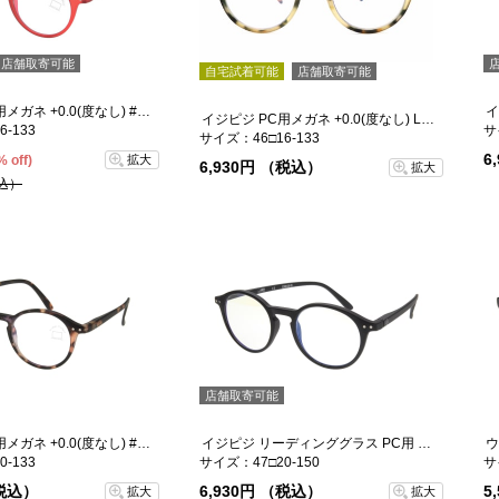
店舗取寄可能
自宅試着可能
店舗取寄可能
イジピジ PC用メガネ +0.0(度なし) #D-RED
イジピジ PC用メガネ +0.0(度なし) LMS3056#D LT
-133
サ
サイズ：46□16-133
6
% off)
拡大
6,930円 （税込）
拡大
税込）
店舗取寄可能
イジピジ PC用メガネ +0.0(度なし) #D-TORTOISE
イジピジ リーディンググラス PC用 +2.5 #D BLACK
-133
サイズ：47□20-150
サ
（税込）
6,930円 （税込）
5
拡大
拡大