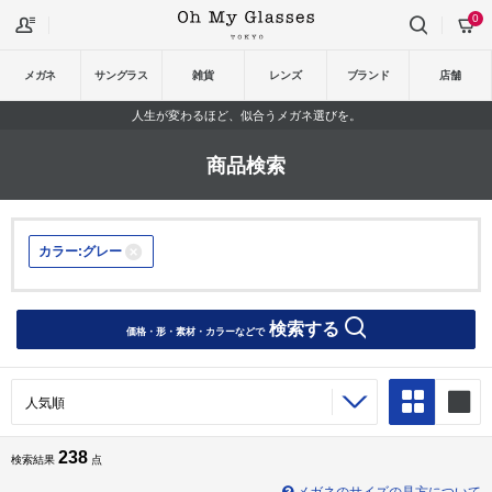
0
メガネ
サングラス
雑貨
レンズ
ブランド
店舗
人生が変わるほど、似合うメガネ選びを。
商品検索
カラー:グレー
検索する
価格・形・素材・カラーなどで
238
検索結果
点