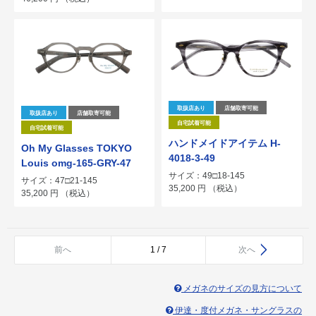
取扱店あり
店舗取寄可能
取扱店あり
店舗取寄可能
自宅試着可能
自宅試着可能
ハンドメイドアイテム H-
Oh My Glasses TOKYO
4018-3-49
Louis omg-165-GRY-47
サイズ：49□18-145
サイズ：47□21-145
35,200
円
（税込）
35,200
円
（税込）
前へ
1 / 7
次へ
メガネのサイズの見方について
伊達・度付メガネ・サングラスの