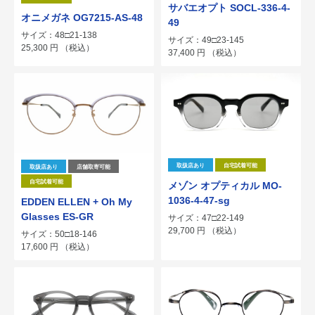
サバエオプト SOCL-336-4-
オニメガネ OG7215-AS-48
49
サイズ：48□21-138
サイズ：49□23-145
25,300
円
（税込）
37,400
円
（税込）
取扱店あり
自宅試着可能
取扱店あり
店舗取寄可能
自宅試着可能
メゾン オプティカル MO-
1036-4-47-sg
EDDEN ELLEN + Oh My
Glasses ES-GR
サイズ：47□22-149
29,700
円
（税込）
サイズ：50□18-146
17,600
円
（税込）