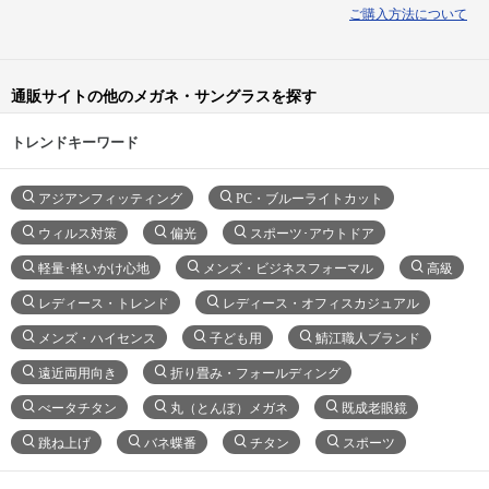
ご購入方法について
通販サイトの他のメガネ・サングラスを探す
トレンドキーワード
アジアンフィッティング
PC・ブルーライトカット
ウィルス対策
偏光
スポーツ･アウトドア
軽量･軽いかけ心地
メンズ・ビジネスフォーマル
高級
レディース・トレンド
レディース・オフィスカジュアル
メンズ・ハイセンス
子ども用
鯖江職人ブランド
遠近両用向き
折り畳み・フォールディング
べータチタン
丸（とんぼ）メガネ
既成老眼鏡
跳ね上げ
バネ蝶番
チタン
スポーツ