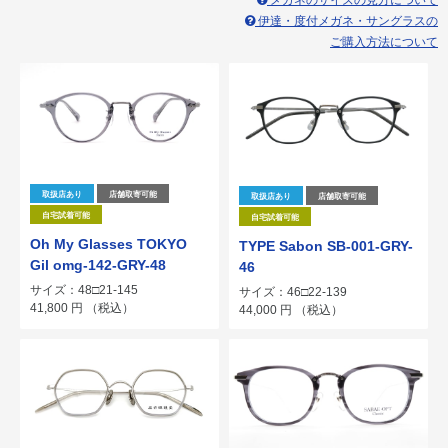
メガネのサイズの見方について
伊達・度付メガネ・サングラスの
ご購入方法について
取扱店あり
店舗取寄可能
取扱店あり
店舗取寄可能
自宅試着可能
自宅試着可能
Oh My Glasses TOKYO
TYPE Sabon SB-001-GRY-
Gil omg-142-GRY-48
46
サイズ：48□21-145
サイズ：46□22-139
41,800
円
（税込）
44,000
円
（税込）