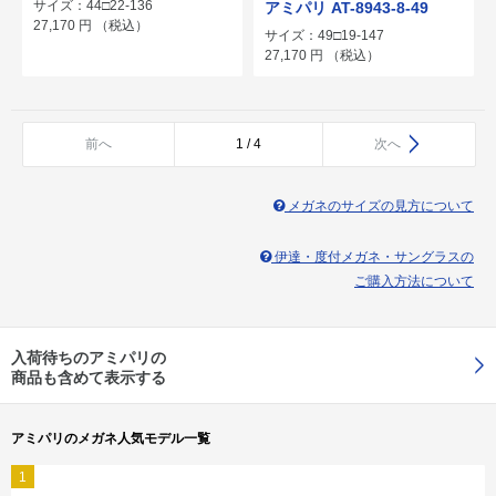
サイズ：44□22-136
アミパリ AT-8943-8-49
27,170
円
（税込）
サイズ：49□19-147
27,170
円
（税込）
前へ
1 / 4
次へ
メガネのサイズの見方について
伊達・度付メガネ・サングラスの
ご購入方法について
入荷待ちのアミパリの
商品も含めて表示する
アミパリのメガネ人気モデル一覧
1