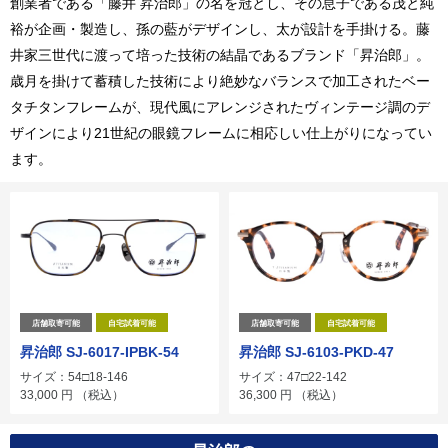
創業者である「藤井 昇治郎」の名を冠とし、その息子である茂と純
裕が企画・製造し、孫の藍がデザインし、太が設計を手掛ける。藤
井家三世代に渡って培った技術の結晶であるブランド「昇治郎」。
歳月を掛けて蓄積した技術により絶妙なバランスで加工されたベー
タチタンフレームが、現代風にアレンジされたヴィンテージ調のデ
ザインにより21世紀の眼鏡フレームに相応しい仕上がりになってい
ます。
店舗取寄可能
自宅試着可能
店舗取寄可能
自宅試着可能
昇治郎 SJ-6017-IPBK-54
昇治郎 SJ-6103-PKD-47
サイズ：54□18-146
サイズ：47□22-142
33,000
円
（税込）
36,300
円
（税込）