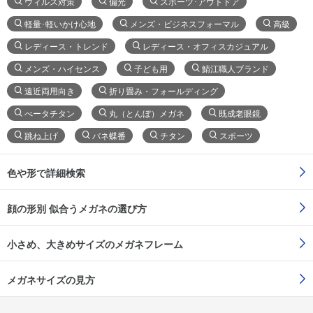
ウィルス対策
偏光
スポーツ･アウトドア
軽量･軽いかけ心地
メンズ・ビジネスフォーマル
高級
レディース・トレンド
レディース・オフィスカジュアル
メンズ・ハイセンス
子ども用
鯖江職人ブランド
遠近両用向き
折り畳み・フォールディング
べータチタン
丸（とんぼ）メガネ
既成老眼鏡
跳ね上げ
バネ蝶番
チタン
スポーツ
色や形で詳細検索
顔の形別 似合うメガネの選び方
小さめ、大きめサイズのメガネフレーム
メガネサイズの見方