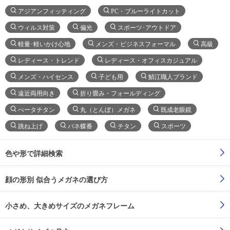
アジアンフィッティング
PC・ブルーライトカット
ウィルス対策
偏光
スポーツ･アウトドア
軽量･軽いかけ心地
メンズ・ビジネスフォーマル
高級
レディース・トレンド
レディース・オフィスカジュアル
メンズ・ハイセンス
子ども用
鯖江職人ブランド
遠近両用向き
折り畳み・フォールディング
べータチタン
丸（とんぼ）メガネ
既成老眼鏡
跳ね上げ
バネ蝶番
チタン
スポーツ
色や形で詳細検索
顔の形別 似合うメガネの選び方
小さめ、大きめサイズのメガネフレーム