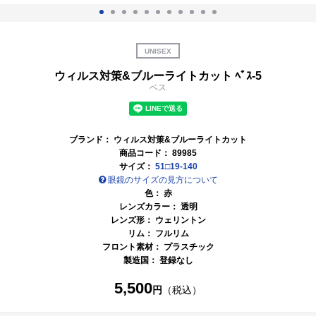
UNISEX
ウィルス対策&ブルーライトカット ﾍﾞｽ-5
ベス
ブランド：
ウィルス対策&ブルーライトカット
商品コード：
89985
サイズ：
51□19-140
眼鏡のサイズの見方について
色：
赤
レンズカラー：
透明
レンズ形： ウェリントン
リム： フルリム
フロント素材： プラスチック
製造国： 登録なし
5,500
円
（税込）