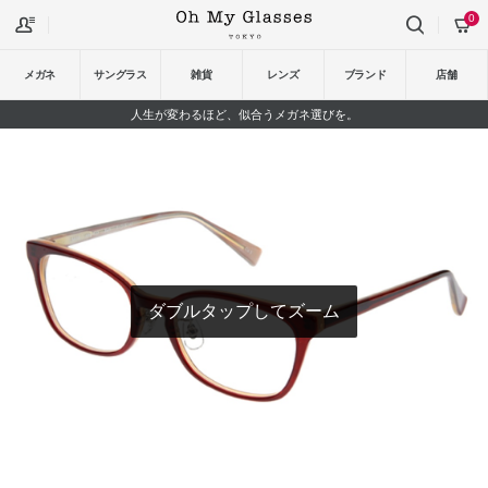
0
メガネ
サングラス
雑貨
レンズ
ブランド
店舗
人生が変わるほど、似合うメガネ選びを。
ダブルタップしてズーム