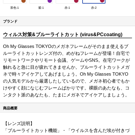
茶色-1
紫-1
赤-1
赤-2
ブランド
ウィルス対策&ブルーライトカット (virus&PCcoating)
Oh My Glasses TOKYOのメガネフレームがそのまま使えるブ
ルーライトカットレンズ付の、めがねフレームが登場！自宅で
リモートワークやリモート会議、ゲームやSNS。在宅ワークが
触れると急に目が疲れてきませんか。ブルーライトカットメガ
ネで時々アイケアしてあげましょう。Oh My Glasses TOKYO
の人気モデルから厳選したしているので、メガネ初心者でもか
けやすく顔になじむフレームばかりです。裸眼のあたなも、コ
ンタクト派のあなたも、たまにメガネでアイケアしましょう。
商品概要
【レンズ説明】
「ブルーライトカット機能」・「ウイルスを含んだ埃が付きづ