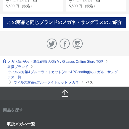
サイズ：48□21-140
サイズ：48□21-140
5,500
円
（税込）
5,500
円
（税込）
この商品と同じブランドのメガネ・サングラスのご紹介
メガネ(めがね・眼鏡)通販のOh My Glasses Online Store TOP
取扱ブランド
ウィルス対策&ブルーライトカット(virus&PCcoating)のメガネ・サング
ラス一覧
ウィルス対策&ブルーライトカット メガネ
ベス
商品を探す
取扱メガネ一覧