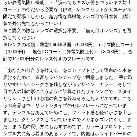
らい静電気防止機能」・「洗ってもキズが付きづらいキズ防止
コート」の今だから必要な（伊達）レンズセットが人気モデル
限定で登場！しかも、超お得な高機能レンズ付で日本製、鯖江
製で外出先でもかっこいい！
※ご購入の際はレンズの選択は不要、「備え付けレンズ」を選
択してください
※レンズの種類：薄型1.60非球面 （5,000円）＋キズ防止コート
（3,000円）＋無色PCコート（静電気防止付）（3,000円）。合
計で11,000円分のレンズ付きのフレームです。
「あなたの似合うを叶える」をコンセプトとして運命の１本を
届けるために、豊富なラインナップをご用意しました。 手に取
りやすいベーシックさを残しながらデザイン、カラー、そして
日本人の顔の形に合うように計算されたサイジングで、スタイ
リッシュさと掛け心地の良さを兼ねそろえたメガネです。こち
らの商品はウェリントンタイプのセルフレームになっていま
す。テンプルはあえて細めにし、フィット感と軽やかさを出し
ました。クリングスもついているのでメガネがズレにくく、ま
た、まつ毛の長い方にもおすすめです。カラーはフロント、テ
ンプル共に落ち着きのあるレッドで、内側はホワイトパールの