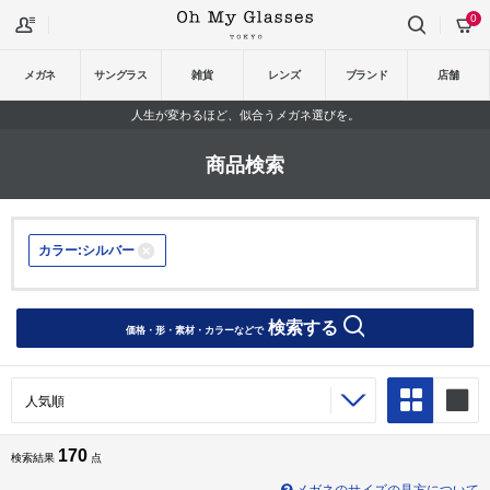
0
メガネ
サングラス
雑貨
レンズ
ブランド
店舗
人生が変わるほど、似合うメガネ選びを。
商品検索
カラー:シルバー
検索する
価格・形・素材・カラーなどで
170
検索結果
点