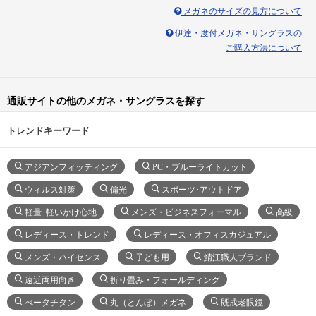
メガネのサイズの見方について
伊達・度付メガネ・サングラスの
ご購入方法について
通販サイトの他のメガネ・サングラスを探す
トレンドキーワード
アジアンフィッティング
PC・ブルーライトカット
ウィルス対策
偏光
スポーツ･アウトドア
軽量･軽いかけ心地
メンズ・ビジネスフォーマル
高級
レディース・トレンド
レディース・オフィスカジュアル
メンズ・ハイセンス
子ども用
鯖江職人ブランド
遠近両用向き
折り畳み・フォールディング
べータチタン
丸（とんぼ）メガネ
既成老眼鏡