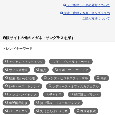
メガネのサイズの見方について
伊達・度付メガネ・サングラスの
ご購入方法について
通販サイトの他のメガネ・サングラスを探す
トレンドキーワード
アジアンフィッティング
PC・ブルーライトカット
ウィルス対策
偏光
スポーツ･アウトドア
軽量･軽いかけ心地
メンズ・ビジネスフォーマル
高級
レディース・トレンド
レディース・オフィスカジュアル
メンズ・ハイセンス
子ども用
鯖江職人ブランド
遠近両用向き
折り畳み・フォールディング
べータチタン
丸（とんぼ）メガネ
既成老眼鏡