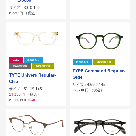
サイズ：30□0-100
6,380
円
（税込）
SALE
取扱店あり
取扱店あり
自宅試着可能
店舗取寄可能
自宅試着可能
TYPE Garamond Regular-
TYPE Univers Regular-
GRN
Clear
サイズ：48□20-145
サイズ：51□19-145
27,500
円
（税込）
19,250
円
（税込）
27,500
円
30% off