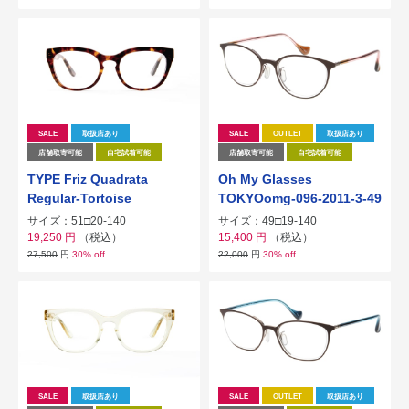
SALE
取扱店あり
SALE
OUTLET
取扱店あり
店舗取寄可能
自宅試着可能
店舗取寄可能
自宅試着可能
TYPE Friz Quadrata
Oh My Glasses
Regular-Tortoise
TOKYOomg-096-2011-3-49
サイズ：51□20-140
サイズ：49□19-140
19,250
円
（税込）
15,400
円
（税込）
27,500
円
30% off
22,000
円
30% off
SALE
取扱店あり
SALE
OUTLET
取扱店あり