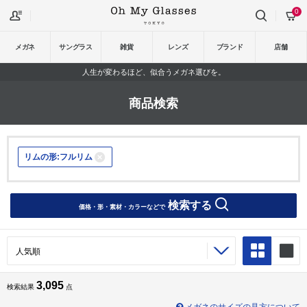
0
メガネ
サングラス
雑貨
レンズ
ブランド
店舗
人生が変わるほど、似合うメガネ選びを。
商品検索
リムの形:フルリム
検索する
価格・形・素材・カラーなどで
3,095
検索結果
点