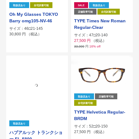
取扱店あり
自宅試着可能
SALE
取扱店あり
店舗取寄可能
自宅試着可能
Oh My Glasses TOKYO
Barry omg105-NV-46
TYPE Times New Roman
Regular-Clear
サイズ：46□21-145
30,800
円
（税込）
サイズ：47□20-140
27,500
円
（税込）
33,000
円
16% off
取扱店あり
店舗取寄可能
自宅試着可能
TYPE Helvetica Regular-
BRDM
取扱店あり
サイズ：52□20-150
27,500
円
（税込）
ハブアルック トランクショ
ー FL-5800