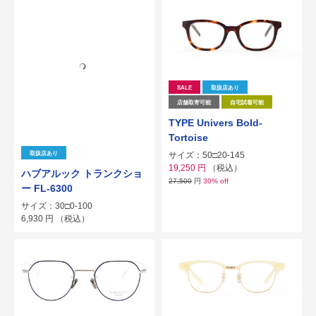
SALE
取扱店あり
店舗取寄可能
自宅試着可能
TYPE Univers Bold-
Tortoise
サイズ：50□20-145
取扱店あり
19,250
円
（税込）
ハブアルック トランクショ
27,500
円
30% off
ー FL-6300
サイズ：30□0-100
6,930
円
（税込）