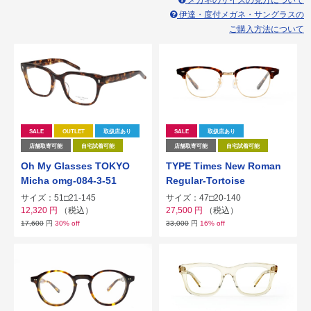
メガネのサイズの見方について
伊達・度付メガネ・サングラスの
ご購入方法について
SALE
OUTLET
取扱店あり
SALE
取扱店あり
店舗取寄可能
自宅試着可能
店舗取寄可能
自宅試着可能
Oh My Glasses TOKYO
TYPE Times New Roman
Micha omg-084-3-51
Regular-Tortoise
サイズ：51□21-145
サイズ：47□20-140
12,320
円
（税込）
27,500
円
（税込）
17,600
円
30% off
33,000
円
16% off