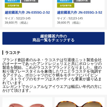
取扱店あり
店舗取寄可能
取扱店あり
店舗取寄可能
自宅試着可能
自宅試着可能
越前國甚六作 JN-035SG-2-52
越前國甚六作 JN-035SG-3-52
サイズ：52□23-145
サイズ：52□23-145
39,600
円
（税込）
39,600
円
（税込）
越前國甚六作の
商品一覧をチェックする
ラコステ
ブランド創設者のルネ・ラコステは引退後ニット製造会社
のオーナーであったアンドレジェリエと共にポロシャツの
製造を開始。これがラコステブランドとなりました。彼の
粘り強プレースタイルを象徴したワニとラコステを強調す
るアイテム、ポロシャツのピケ柄をモチーフにパイピン
グ、ストライプのモチーフはスポーティな要素が盛り込ま
れています。
エレガントでカジュアルなアイウエアは幅広い年代の方に
かけて頂けます。