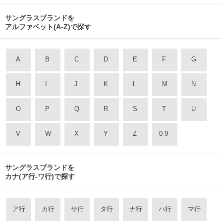
サングラスブランドを
アルファベット(A-Z)で探す
A
B
C
D
E
F
G
H
I
J
K
L
M
N
O
P
Q
R
S
T
U
V
W
X
Y
Z
0-9
サングラスブランドを
カナ(ア行-ワ行)で探す
ア行
カ行
サ行
タ行
ナ行
ハ行
マ行