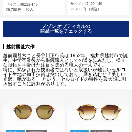
サイズ：47□22-149
サイズ：48□22-148
29,700
円
（税込）
29,700
円
（税込）
メゾン オプティカルの
商品一覧をチェックする
越前國甚六作
越前國甚六こと長谷川正行氏は 1952年、福井県越前市で誕
生。中学卒業後から眼鏡職人としての道を歩みだし、様々
な眼鏡を手掛けた注目を集める職人の一人です。
特に、熟練された技術者ではないと取扱いが難しいセルロ
イド生地の加工技術は突出しており、磨き込むと「美しい
光沢、艶が出る」 という、セルロイドの特性を最大限に引
き出すことに評判があります。