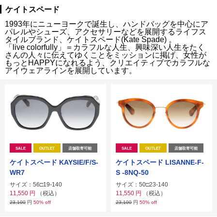
ケイトスペード
1993年にニューヨークで誕生し、ハンドバッグを中心にア
パレルやシューズ、アクセサリーなどを展開するライフス
タイルブランド、ケイトスペード(Kate Spade) 。
「live colorfully」＝カラフルな人生、興味深い人生をたく
さんの人々に伝えてゆくことをミッションに掲げ、女性が
もっとHAPPYになれるよう、クリエイティブでカラフルな
アイウェアラインを展開しています。
SALE
OUTLET
店舗取寄可能
SALE
OUTLET
店舗取寄可能
ケイトスペード KAYSIE/F/S-
ケイトスペード LISANNE-F-
WR7
S -8NQ-50
サイズ：56□19-140
サイズ：50□23-140
11,550
円
（税込）
11,550
円
（税込）
23,100
円
50% off
23,100
円
50% off