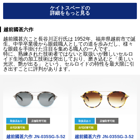
ケイトスペードの
詳細をもっと見る
越前國甚六作
越前國甚六こと長谷川正行氏は 1952年、福井県越前市で誕
生。中学卒業後から眼鏡職人としての道を歩みだし、様々
な眼鏡を手掛けた注目を集める職人の一人です。
特に、熟練された技術者ではないと取扱いが難しいセルロ
イド生地の加工技術は突出しており、磨き込むと「美しい
光沢、艶が出る」 という、セルロイドの特性を最大限に引
き出すことに評判があります。
取扱店あり
店舗取寄可能
取扱店あり
店舗取寄可能
自宅試着可能
自宅試着可能
越前國甚六作 JN-035SG-5-52
越前國甚六作 JN-035SG-3-52