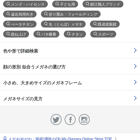
メンズ・ハイセンス
子ども用
鯖江職人ブランド
遠近両用向き
折り畳み・フォールディング
べータチタン
丸（とんぼ）メガネ
既成老眼鏡
跳ね上げ
バネ蝶番
チタン
スポーツ
色や形で詳細検索
顔の形別 似合うメガネの選び方
小さめ、大きめサイズのメガネフレーム
メガネサイズの見方
メガネ(めがね・眼鏡)通販のOh My Glasses Online Store TOP