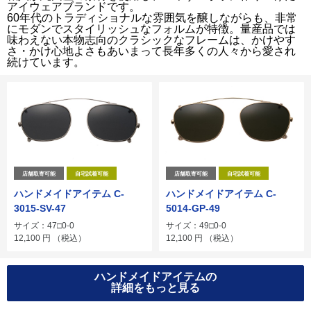
アイウェアブランドです。
60年代のトラディショナルな雰囲気を醸しながらも、非常
にモダンでスタイリッシュなフォルムが特徴。量産品では
味わえない本物志向のクラシックなフレームは、かけやす
さ・かけ心地よさもあいまって長年多くの人々から愛され
続けています。
店舗取寄可能
自宅試着可能
店舗取寄可能
自宅試着可能
ハンドメイドアイテム C-
ハンドメイドアイテム C-
3015-SV-47
5014-GP-49
サイズ：47□0-0
サイズ：49□0-0
12,100
円
（税込）
12,100
円
（税込）
ハンドメイドアイテムの
詳細をもっと見る