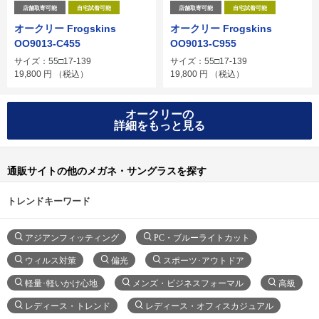
店舗取寄可能
自宅試着可能
店舗取寄可能
自宅試着可能
オークリー Frogskins
オークリー Frogskins
OO9013-C455
OO9013-C955
サイズ：55□17-139
サイズ：55□17-139
19,800
円
（税込）
19,800
円
（税込）
オークリーの
詳細をもっと見る
通販サイトの他のメガネ・サングラスを探す
トレンドキーワード
アジアンフィッティング
PC・ブルーライトカット
ウィルス対策
偏光
スポーツ･アウトドア
軽量･軽いかけ心地
メンズ・ビジネスフォーマル
高級
レディース・トレンド
レディース・オフィスカジュアル