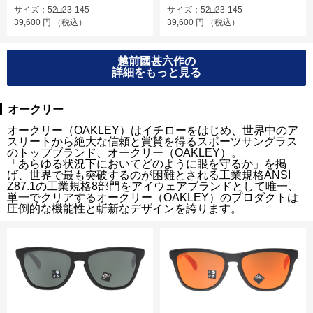
サイズ：52□23-145
サイズ：52□23-145
39,600
円
（税込）
39,600
円
（税込）
越前國甚六作の
詳細をもっと見る
オークリー
オークリー（OAKLEY）はイチローをはじめ、世界中のア
スリートから絶大な信頼と賞賛を得るスポーツサングラス
のトップブランド、オークリー（OAKLEY）。
「あらゆる状況下においてどのように眼を守るか」を掲
げ、世界で最も突破するのが困難とされる工業規格ANSI
Z87.1の工業規格8部門をアイウェアブランドとして唯一、
単一でクリアするオークリー（OAKLEY）のプロダクトは
圧倒的な機能性と斬新なデザインを誇ります。