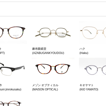
ト
麻布眼鏡堂
ハク
PT)
(AZABUGANKYOUDOU)
(Haku)
作
メゾン オプティカル
キオヤマト
uni jinrokusaku)
(MAISON OPTICAL)
(KIO YAMATO)