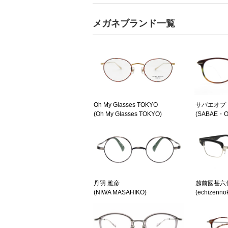
メガネブランド一覧
Oh My Glasses TOKYO
サバエオプ
(Oh My Glasses TOKYO)
(SABAE・O
丹羽 雅彦
越前國甚六
(NIWA MASAHIKO)
(echizennok