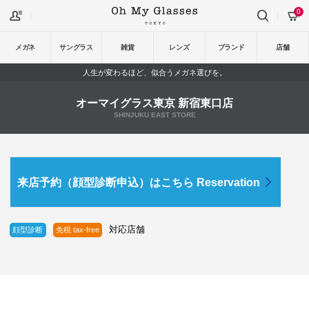
0
メガネ
サングラス
雑貨
レンズ
ブランド
店舗
人生が変わるほど、似合うメガネ選びを。
オーマイグラス東京 新宿東口店
SHINJUKU EAST STORE
来店予約（顔型診断申込）はこちら Reservation
対応店舗
顔型診断
免税 tax-free