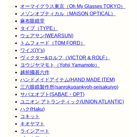
オーマイグラス東京（Oh My Glasses TOKYO）
メゾンオプティカル（MAISON OPTICAL）
麻布眼鏡堂
タイプ（TYPE）
ウェアサン(WEARSUN)
トムフォード（TOM FORD）
ワイズ(Y's)
ヴィクター&ロルフ（VICTOR & ROLF）
ヨウジヤマモト（Yohji Yamamoto）
越前國甚六作
ハンドメイドアイテム(HAND MADE ITEM)
三六眼鏡製作所(sanrokugankyoh-seisakujyo)
サバエオプト(SABAE・OPT)
ユニオン アトランティック(UNION ATLANTIC)
ハク(Haku)
コキット
キオヤマト
ラインアート