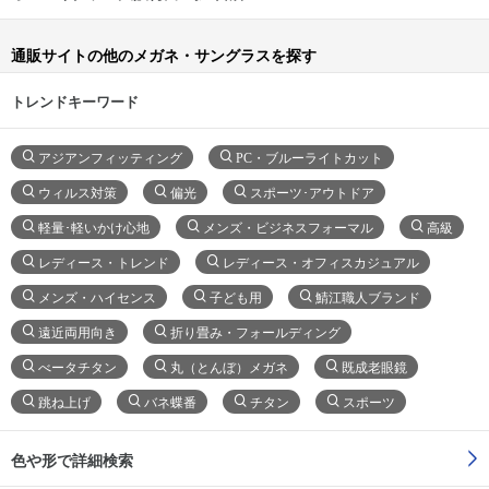
通販サイトの他のメガネ・サングラスを探す
トレンドキーワード
アジアンフィッティング
PC・ブルーライトカット
ウィルス対策
偏光
スポーツ･アウトドア
軽量･軽いかけ心地
メンズ・ビジネスフォーマル
高級
レディース・トレンド
レディース・オフィスカジュアル
メンズ・ハイセンス
子ども用
鯖江職人ブランド
遠近両用向き
折り畳み・フォールディング
べータチタン
丸（とんぼ）メガネ
既成老眼鏡
跳ね上げ
バネ蝶番
チタン
スポーツ
色や形で詳細検索