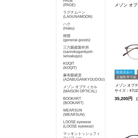
PAGE
メゾン オプテ
(PAGE)
ラグナムーン
(LAGUNAMOON)
ハク
(Haku)
雑貨
(general-goods)
三六眼鏡製作所
(sanrokugankyoh-
seisakujyo)
KOQIT
(KOQIT)
取扱店あり
麻布眼鏡堂
店舗取寄可能
(AZABUGANKYOUDOU)
メゾン オプティ
メゾン オプティカル
サイズ：47□21
(MAISON OPTICAL)
35,200円
BOOKART
(BOOKART)
WEARSUN
(WEARSUN)
LOOSE eyewear
(LOOSE eyewear)
マッキントッシュフィ
ロソフィー