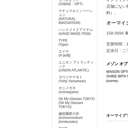
(SABAE・OPT)
店舗にない
ナチュラルイノベーシ
料）。
ョン
(NATURAL
オーマイ
INNOVATION)
ハンドメイドアイテム
158-00
(HAND MADE ITEM)
TYPE
営業時間：10:
(Type)
定休日：二子
エイチ
(H [eitf])
ユニオン アトランティ
メゾン オプテ
ック
(UNION ATLANTIC)
MAISON
SHINE WITH US
ヨウジヤマモト
journey.
(Yohji Yamamoto)
オニメガネ
(onimegane)
Oh My Glasses TOKYO
(Oh My Glasses
TOKYO)
越前國甚六作
オーマイグラ
(echizennokuni
jinrokusaku)