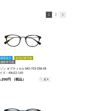
1
2
次へ
取扱店あり
自宅試着可能
店舗取寄可能
ゾン オプティカル MO-703-DM-49
イズ：49□22-145
5,200円 （税込）
拡大