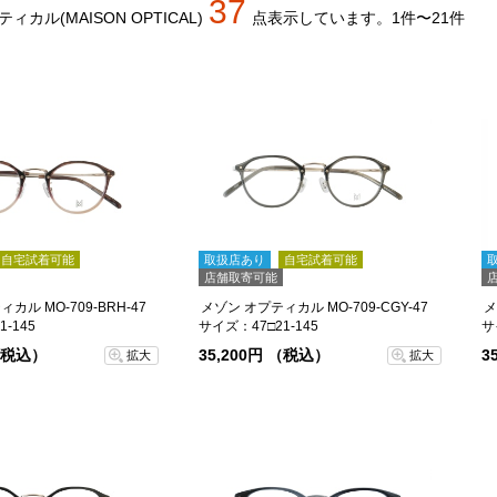
37
ィカル(MAISON OPTICAL)
点
表示しています。
1件〜21件
自宅試着可能
取扱店あり
自宅試着可能
店舗取寄可能
カル MO-709-BRH-47
メゾン オプティカル MO-709-CGY-47
メ
-145
サイズ：47□21-145
サ
 （税込）
35,200円 （税込）
3
拡大
拡大