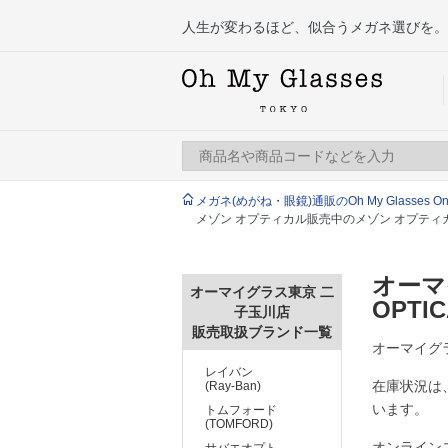
人生が変わるほど、似合うメガネ選びを。
メガネ(めがね・眼鏡)通販のOh My Glasses Onlin
メゾン オプティカル販売中のメゾン オプテ
オーマ
オーマイグラス東京 二
OPTI
子玉川店
販売取扱ブランド一覧
オーマイグラ
レイバン
在庫状況は
(Ray-Ban)
います。
トムフォード
(TOMFORD)
オンライン
サバエオプト