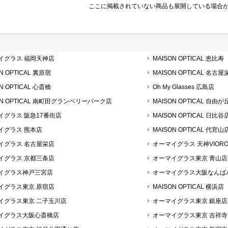
ここに掲載されていない商品も展開している場合
イグラス 福岡天神店
MAISON OPTICAL 恵比寿
N OPTICAL 裏原宿
MAISON OPTICAL 名古屋
N OPTICAL 心斎橋
Oh My Glasses 広島店
ON OPTICAL 南町田グランベリーパーク店
MAISON OPTICAL 自由が
イグラス 阪急17番街店
MAISON OPTICAL 日比谷
イグラス 熊本店
MAISON OPTICAL 代官山
イグラス 名古屋栄店
オーマイグラス 天神VIOR
イグラス 京都三条店
オーマイグラス東京 青山店
イグラス神戸三宮店
オーマイグラス大阪なんば
イグラス東京 原宿店
MAISON OPTICAL 横浜店
イグラス東京 二子玉川店
オーマイグラス東京 銀座店
イグラス大阪心斎橋店
オーマイグラス東京 吉祥寺