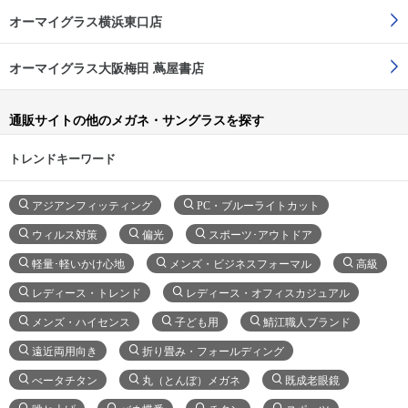
オーマイグラス横浜東口店
オーマイグラス大阪梅田 蔦屋書店
通販サイトの他のメガネ・サングラスを探す
トレンドキーワード
アジアンフィッティング
PC・ブルーライトカット
ウィルス対策
偏光
スポーツ･アウトドア
軽量･軽いかけ心地
メンズ・ビジネスフォーマル
高級
レディース・トレンド
レディース・オフィスカジュアル
メンズ・ハイセンス
子ども用
鯖江職人ブランド
遠近両用向き
折り畳み・フォールディング
べータチタン
丸（とんぼ）メガネ
既成老眼鏡