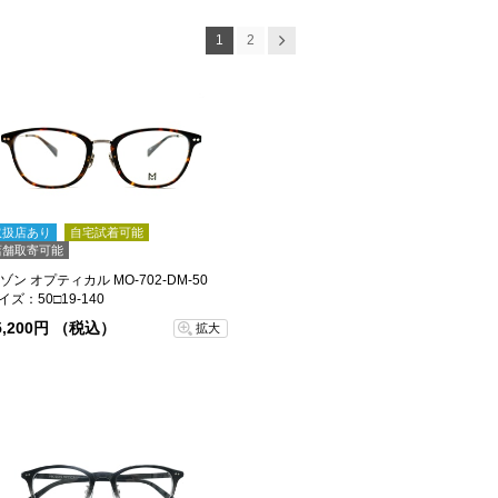
1
2
次へ
取扱店あり
自宅試着可能
店舗取寄可能
ゾン オプティカル MO-702-DM-50
イズ：50□19-140
5,200円 （税込）
拡大