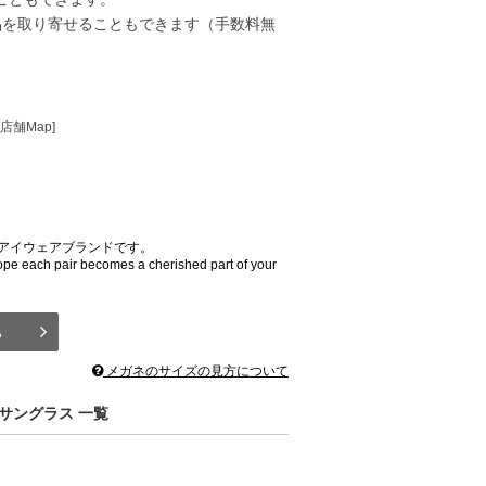
品を取り寄せることもできます（手数料無
[店舗Map]
なアイウェアブランドです。
ope each pair becomes a cherished part of your
ら
メガネのサイズの見方について
・サングラス 一覧