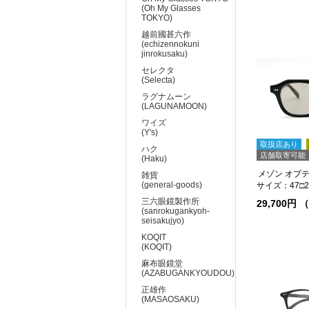
(Oh My Glasses
TOKYO)
越前國甚六作
(echizennokuni
jinrokusaku)
セレクタ
(Selecta)
ラグナムーン
(LAGUNAMOON)
ワイズ
(Y's)
取扱店あり
ハク
店舗取寄可能
(Haku)
雑貨
(general-goods)
サイズ：47□22
三六眼鏡製作所
29,700円
(sanrokugankyoh-
seisakujyo)
KOQIT
(KOQIT)
麻布眼鏡堂
(AZABUGANKYOUDOU)
正雄作
(MASAOSAKU)