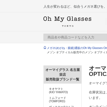
人生が変わるほど、似合うメガネ選びを。
メガネ(めがね・眼鏡)通販のOh My Glasses Onlin
メゾン オプティカル販売中のメゾン オプテ
オーマ
オーマイグラス 名古屋
OPTI
栄店
販売取扱ブランド一覧
オーマイグラ
キオヤマト
在庫状況は
(KIO YAMATO)
います。
トムフォード
(TOMFORD)
オンライン
ヴィクター&ロルフ