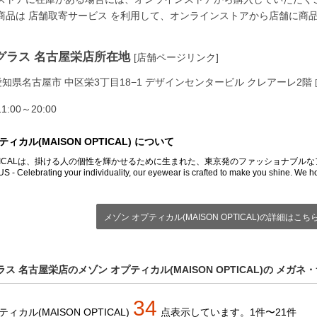
商品は
店舗取寄サービス
を利用して、オンラインストアから店舗に商
グラス 名古屋栄店所在地
[店舗ページリンク]
08 愛知県名古屋市 中区栄3丁目18−1 デザインセンタービル クレアーレ2階
:00～20:00
ィカル(MAISON OPTICAL) について
 OPTICALは、掛ける人の個性を輝かせるために生まれた、東京発のファッショナブル
 - Celebrating your individuality, our eyewear is crafted to make you shine. We h
メゾン オプティカル(MAISON OPTICAL)の詳細はこち
ス 名古屋栄店のメゾン オプティカル(MAISON OPTICAL)の メガネ
34
ィカル(MAISON OPTICAL)
点
表示しています。
1件〜21件