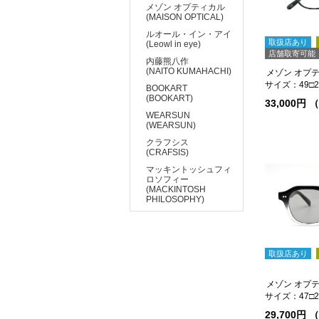
メゾン オプティカル
(MAISON OPTICAL)
ルオール・イン・アイ
取扱店あり
(Leowl in eye)
店舗取寄可能
内藤熊八作
(NAITO KUMAHACHI)
メゾン オプティ
サイズ：49□20
BOOKART
(BOOKART)
33,000円
WEARSUN
(WEARSUN)
クラフシス
(CRAFSIS)
マッキントッシュフィ
ロソフィー
(MACKINTOSH
PHILOSOPHY)
取扱店あり
サイズ：47□22
29,700円