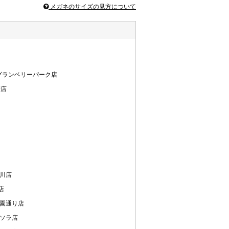
メガネのサイズの見方について
南町田グランベリーパーク店
街店
玉川店
店
公園通り店
エソラ店