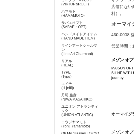
(VIKTOR&ROLF)
店舗にない
ハマモト
料）。
(HAMAMOTO)
サバエオプト
オーマイ
(SABAE・OPT)
ハンドメイドアイテム
460-00
(HAND MADE ITEM)
ラインアートシャルマ
営業時間：11
ン
(Line Art Charmant)
メゾン オプテ
リアル
(REAL)
MAISON
TYPE
SHINE WITH US
(Type)
journey.
エイチ
(H [eitf])
丹羽 雅彦
(NIWA MASAHIKO)
ユニオン アトランティ
ック
オーマイグラ
(UNION ATLANTIC)
ヨウジヤマモト
(Yohji Yamamoto)
メゾン オプテ
Oh My Glasses TOKYO