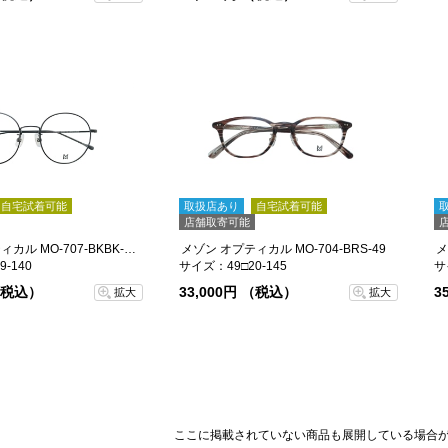
自宅試着可能
取扱店あり
自宅試着可能
店舗取寄可能
メゾン オプティカル MO-707-BKBK-52
メゾン オプティカル MO-704-BRS-49
メ
-140
サイズ：49□20-145
サ
 （税込）
33,000円 （税込）
3
拡大
拡大
ここに掲載されていない商品も展開している場合