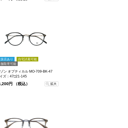
取扱店あり
自宅試着可能
店舗取寄可能
ゾン オプティカル MO-709-BK-47
イズ：47□21-145
5,200円 （税込）
拡大