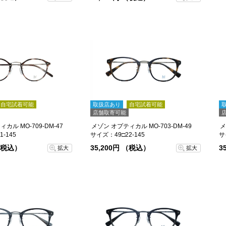
自宅試着可能
取扱店あり
自宅試着可能
店舗取寄可能
カル MO-709-DM-47
メゾン オプティカル MO-703-DM-49
メ
-145
サイズ：49□22-145
サ
 （税込）
35,200円 （税込）
3
拡大
拡大