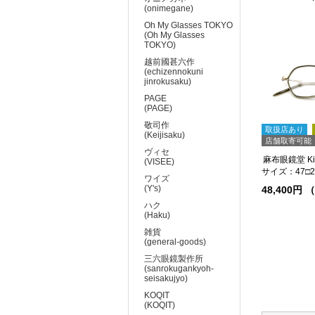
(onimegane)
Oh My Glasses TOKYO
(Oh My Glasses
TOKYO)
越前國甚六作
(echizennokuni
jinrokusaku)
PAGE
(PAGE)
敬司作
取扱店あり
(Keijisaku)
店舗取寄可能
ヴィセ
麻布眼鏡堂 Kiri
(VISEE)
サイズ：47□21
ワイズ
(Y's)
48,400円
ハク
(Haku)
雑貨
(general-goods)
三六眼鏡製作所
(sanrokugankyoh-
seisakujyo)
KOQIT
(KOQIT)