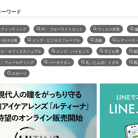
キーワード
ンフィッティング
PC・ブルーライトカット
ウィルス対策
いかけ心地
メンズ・ビジネスフォーマル
高級
レディース
ース・オフィスカジュアル
メンズ・ハイセンス
子ども用
鯖
み・フォールディング
べータチタン
丸（とんぼ）メガネ
既
スポーツ