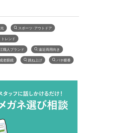
偏光
スポーツ･アウトドア
・トレンド
江職人ブランド
遠近両用向き
成老眼鏡
跳ね上げ
バネ蝶番