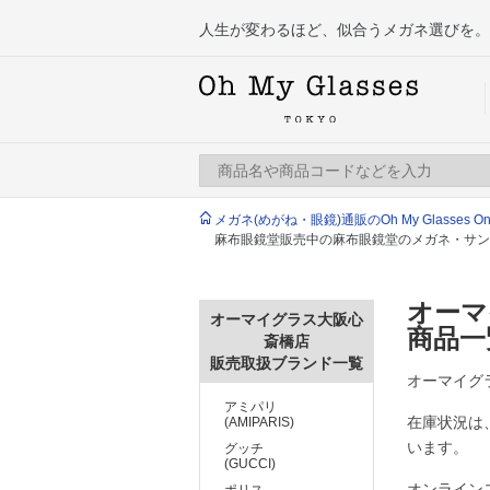
人生が変わるほど、似合うメガネ選びを。
メガネ(めがね・眼鏡)通販のOh My Glasses Onlin
麻布眼鏡堂販売中の麻布眼鏡堂のメガネ・サン
オーマ
オーマイグラス大阪心
商品一
斎橋店
販売取扱ブランド一覧
オーマイグラ
アミパリ
在庫状況は
(AMIPARIS)
います。
グッチ
(GUCCI)
オンライン
ポリス