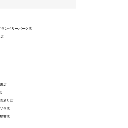
南町田グランベリーパーク店
街店
玉川店
店
公園通り店
エソラ店
蔦屋書店