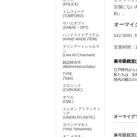
(POLICE)
店舗にない
トムフォード
料）。
(TOMFORD)
サバエオプト
オーマイ
(SABAE・OPT)
ハンドメイドアイテム
542-00
(HAND MADE ITEM)
ラインアートシャルマ
営業時間：11:
ン
(Line Art Charmant)
麻布眼鏡堂(A
銘品晴夫作
(MeihinHaruoSaku)
江戸時代から
TYPE
私たちは、伝
(Type)
現代の鯖江の
クロニック
(CHRONIC)
オウル
(OWL)
ユニオン アトランティ
ック
オーマイグラ
(UNION ATLANTIC)
ヨウジヤマモト
(Yohji Yamamoto)
麻布眼鏡堂(A
オニメガネ