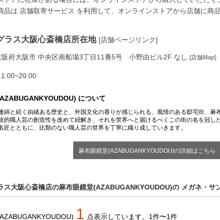
商品は
店舗取寄サービス
を利用して、オンラインストアから店舗に商
グラス大阪心斎橋店所在地
[店舗ページリンク]
81 大阪府大阪市 中央区南船場3丁目11番5号 小野由ビル2F なし
[店舗Map]
00~20:00
ZABUGANKYOUDOU) について
連綿と続く由緒ある歴史と、外国文化の香りが感じられる、風情のある邸宅街、麻
統的職人芸の創造性を改めて紐解き、それを世界へと届けるべくこの街の名を冠し
名匠とともに、比類のない職人芸の世界を丁寧に織り成していきます。
麻布眼鏡堂(AZABUGANKYOUDOU)の詳細はこちら
ス大阪心斎橋店の麻布眼鏡堂(AZABUGANKYOUDOU)の メガネ・サ
1
ZABUGANKYOUDOU)
点
表示しています。
1件〜1件