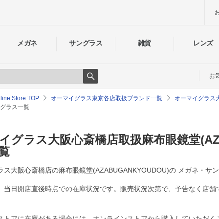
メガネ
サングラス
雑貨
レンズ
お
Search
e Store TOP
オーマイグラス東京各店取扱ブランド一覧
オーマイグラス
グラス一覧
イグラス大阪心斎橋店取扱麻布眼鏡堂(AZAB
覧
ス大阪心斎橋店の麻布眼鏡堂(AZABUGANKYOUDOU)の メガネ・
、当日開店直後時点での在庫状況です。販売状況次第で、予告なく店舗
ストアに在庫がある場合には、オンラインストアから購入していただく