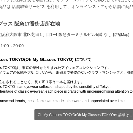
商品は
店舗取寄サービス
を利用して、オンラインストアから店舗に商
グラス 阪急17番街店所在地
12 大阪府大阪市 北区芝田1丁目1−4 阪急ターミナルビル5階 なし
[店舗Map]
:00～20:00
asses TOKYO(Oh My Glasses TOKYO) について
lasses TOKYOは、東京の感性から生まれたアイウェアコレクションです。
イウェアの伝統を大切にしながら、細部まで妥協のないクラフトマンシップと、都
左右されることなく、長く寄り添う一本を届けます。
 TOKYO is an eyewear collection shaped by the sensibility of Tokyo.
heritage of classic eyewear, each piece is crafted with uncompromising attention to
ranscend trends, these frames are made to be worn and appreciated over time.
Oh My Glasses TOKYO(Oh My Glasses TOKYO)の詳細