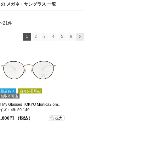
KYO)の メガネ・サングラス 一覧
〜21件
1
2
3
4
5
6
次へ
取扱店あり
自宅試着可能
店舗取寄可能
Oh My Glasses TOKYO Monica2 omg-143-BKPG-49
イズ：49□20-140
1,800円 （税込）
拡大