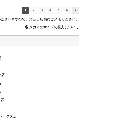
1
2
3
4
5
6
次へ
がございますので、詳細は店舗にご来店ください。
メガネのサイズの見方について
栄
丘店
店
店
O店
パークス店