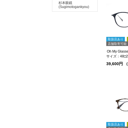
杉本眼鏡
(Sugimotogankyou)
取扱店あり
店舗取寄可能
サイズ：48□21
39,600円
取扱店あり