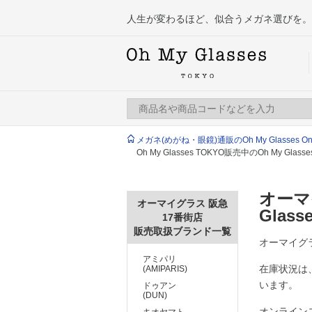
人生が変わるほど、似合うメガネ選びを。
メガネ(めがね・眼鏡)通販のOh My Glasses Onlin
Oh My Glasses TOKYO販売中のOh My G
オーマイ
オーマイグラス 阪急
Glas
17番街店
販売取扱ブランド一覧
オーマイグラス
アミパリ
在庫状況は
(AMIPARIS)
います。
ドゥアン
(DUN)
オンライン
キオヤマト