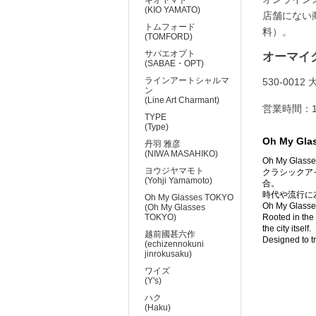
(KIO YAMATO)
店舗にない
トムフォード
料）。
(TOMFORD)
サバエオプト
オーマイ
(SABAE・OPT)
ラインアートシャルマ
530-00
ン
(Line Art Charmant)
営業時間：11
TYPE
(Type)
Oh My Gl
丹羽 雅彦
(NIWA MASAHIKO)
Oh My G
ヨウジヤマモト
クラシックア
(Yohji Yamamoto)
合。
時代や流行に
Oh My Glasses TOKYO
Oh My Glasses
(Oh My Glasses
TOKYO)
Rooted in the 
the city itself.
越前國甚六作
Designed to t
(echizennokuni
jinrokusaku)
ワイズ
(Y's)
ハク
(Haku)