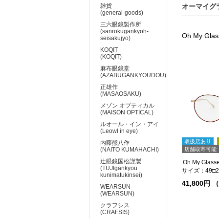
雑貨
オーマイグラス
(general-goods)
三六眼鏡製作所
(sanrokugankyoh-
Oh My Gla
seisakujyo)
KOQIT
(KOQIT)
麻布眼鏡堂
(AZABUGANKYOUDOU)
正雄作
(MASAOSAKU)
メゾン オプティカル
(MAISON OPTICAL)
ルオール・イン・アイ
(Leowl in eye)
取扱店あり
内藤熊八作
(NAITO KUMAHACHI)
店舗取寄可能
辻眼鏡国松謹製
(TUJIgankyou
サイズ：49□20
kunimatukinsei)
41,800円
WEARSUN
(WEARSUN)
クラフシス
(CRAFSIS)