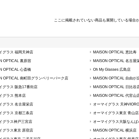
ここに掲載されていない商品も展開している場合
イグラス 福岡天神店
MAISON OPTICAL 恵比寿
N OPTICAL 裏原宿
MAISON OPTICAL 名古屋
N OPTICAL 心斎橋
Oh My Glasses 広島店
ON OPTICAL 南町田グランベリーパーク店
MAISON OPTICAL 自由が
イグラス 阪急17番街店
MAISON OPTICAL 日比谷
イグラス 熊本店
MAISON OPTICAL 代官山
イグラス 名古屋栄店
オーマイグラス 天神VIOR
イグラス 京都三条店
オーマイグラス東京 青山店
イグラス神戸三宮店
オーマイグラス大阪なんば
イグラス東京 原宿店
MAISON OPTICAL 横浜店
イグラス東京 二子玉川店
オーマイグラス東京 銀座店