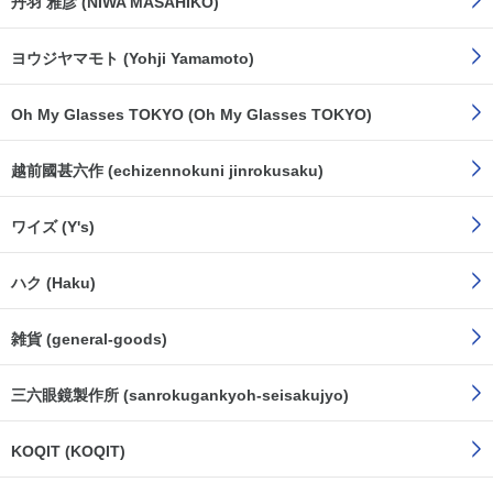
丹羽 雅彦 (NIWA MASAHIKO)
ヨウジヤマモト (Yohji Yamamoto)
Oh My Glasses TOKYO (Oh My Glasses TOKYO)
越前國甚六作 (echizennokuni jinrokusaku)
ワイズ (Y's)
ハク (Haku)
雑貨 (general-goods)
三六眼鏡製作所 (sanrokugankyoh-seisakujyo)
KOQIT (KOQIT)