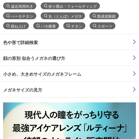
遠近両用向き
折り畳み・フォールディング
べータチタン
丸（とんぼ）メガネ
既成老眼鏡
跳ね上げ
バネ蝶番
チタン
スポーツ
色や形で詳細検索
顔の形別 似合うメガネの選び方
小さめ、大きめサイズのメガネフレーム
メガネサイズの見方