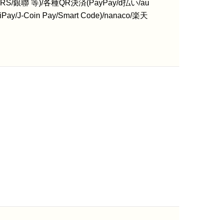
S/銀聯 等)/各種QR決済(PayPay/d払い/au
y/J-Coin Pay/Smart Code)/nanaco/楽天