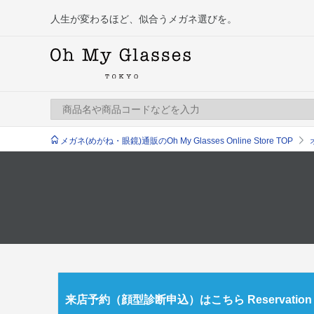
人生が変わるほど、似合うメガネ選びを。
メガネ(めがね・眼鏡)通販のOh My Glasses Online Store TOP
来店予約（顔型診断申込）はこちら Reservation