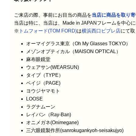
ご来店の際、事前にお目当の商品を
当店に商品を取り寄
当店は特に、当店は、Made in JAPANフレームを
※
トムフォード(TOM FORD)
は
横浜西口ビブレ店
にて取
オーマイグラス東京（Oh My Glasses TOKYO）
メゾンオプティカル（MAISON OPTICAL）
麻布眼鏡堂
ウェアサン(WEARSUN)
タイプ（TYPE）
ペイジ（PAGE)
ヨウジヤマモト
LOOSE
ラグナムーン
レイバン（Ray-Ban)
オニメガネ(Onimegane)
三六眼鏡製作所(sanrokugankyoh-seisakujyo)