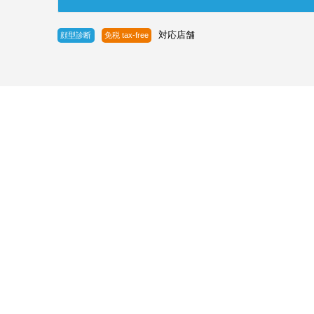
対応店舗
顔型診断
免税 tax-free