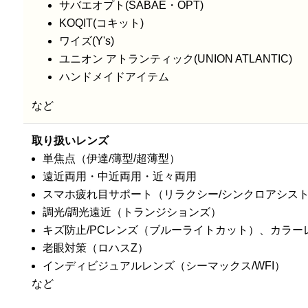
サバエオプト(SABAE・OPT)
KOQIT(コキット)
ワイズ(Y's)
ユニオン アトランティック(UNION ATLANTIC)
ハンドメイドアイテム
など
取り扱いレンズ
単焦点（伊達/薄型/超薄型）
遠近両用・中近両用・近々両用
スマホ疲れ目サポート（リラクシー/シンクロアシス
調光/調光遠近（トランジションズ）
キズ防止/PCレンズ（ブルーライトカット）、カラー
老眼対策（ロハスZ）
インディビジュアルレンズ（シーマックス/WFI）
など