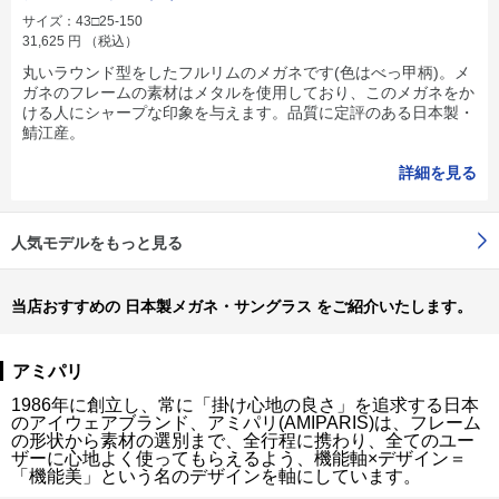
サイズ：43□25-150
31,625
円
（税込）
丸いラウンド型をしたフルリムのメガネです(色はべっ甲柄)。メ
ガネのフレームの素材はメタルを使用しており、このメガネをか
ける人にシャープな印象を与えます。品質に定評のある日本製・
鯖江産。
詳細を見る
人気モデルをもっと見る
当店おすすめの 日本製メガネ・サングラス をご紹介いたします。
アミパリ
1986年に創立し、常に「掛け心地の良さ」を追求する日本
のアイウェアブランド、アミパリ(AMIPARIS)は、フレーム
の形状から素材の選別まで、全行程に携わり、全てのユー
ザーに心地よく使ってもらえるよう、機能軸×デザイン＝
「機能美」という名のデザインを軸にしています。