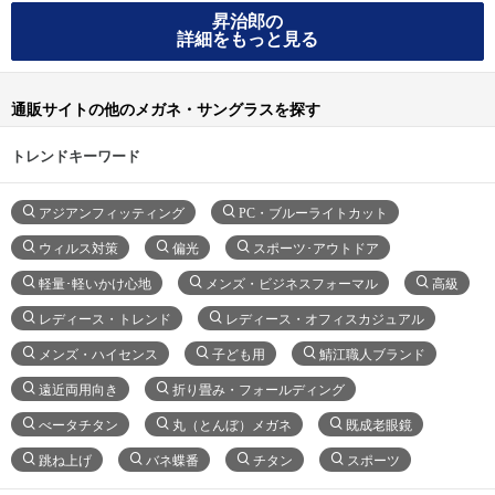
昇治郎の
詳細をもっと見る
通販サイトの他のメガネ・サングラスを探す
トレンドキーワード
アジアンフィッティング
PC・ブルーライトカット
ウィルス対策
偏光
スポーツ･アウトドア
軽量･軽いかけ心地
メンズ・ビジネスフォーマル
高級
レディース・トレンド
レディース・オフィスカジュアル
メンズ・ハイセンス
子ども用
鯖江職人ブランド
遠近両用向き
折り畳み・フォールディング
べータチタン
丸（とんぼ）メガネ
既成老眼鏡
跳ね上げ
バネ蝶番
チタン
スポーツ