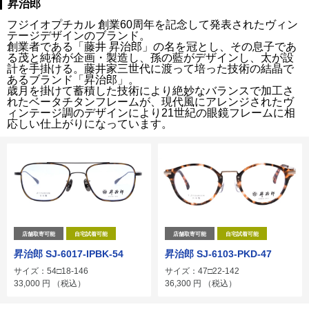
昇治郎
フジイオプチカル 創業60周年を記念して発表されたヴィン
テージデザインのブランド。
創業者である「藤井 昇治郎」の名を冠とし、その息子であ
る茂と純裕が企画・製造し、孫の藍がデザインし、太が設
計を手掛ける。藤井家三世代に渡って培った技術の結晶で
あるブランド「昇治郎」。
歳月を掛けて蓄積した技術により絶妙なバランスで加工さ
れたベータチタンフレームが、現代風にアレンジされたヴ
ィンテージ調のデザインにより21世紀の眼鏡フレームに相
応しい仕上がりになっています。
店舗取寄可能
自宅試着可能
店舗取寄可能
自宅試着可能
昇治郎 SJ-6017-IPBK-54
昇治郎 SJ-6103-PKD-47
サイズ：54□18-146
サイズ：47□22-142
33,000
円
（税込）
36,300
円
（税込）