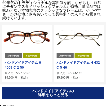
60年代のトラディショナルな雰囲気を醸しながらも、非常
にモダンでスタイリッシュなフォルムが特徴。量産品では
味わえない本物志向のクラシックなフレームは、かけやす
さ・かけ心地よさもあいまって長年多くの人々から愛され
続けています。
店舗取寄可能
自宅試着可能
店舗取寄可能
自宅試着可能
ハンドメイドアイテム H-
ハンドメイドアイテム H-432-
4009-C-2-50
C-5-46
サイズ：50□18-145
サイズ：46□24-145
35,200
円
（税込）
35,200
円
（税込）
ハンドメイドアイテムの
詳細をもっと見る