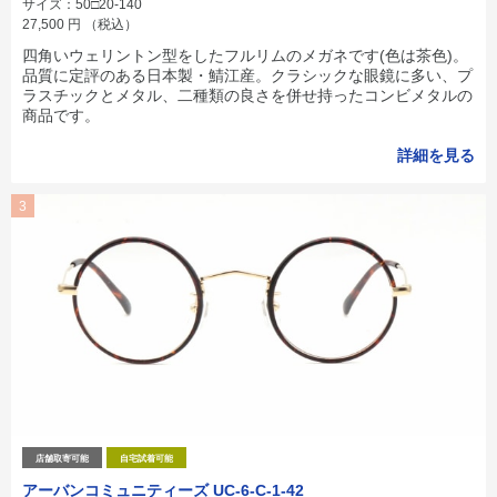
サイズ：50□20-140
27,500
円
（税込）
四角いウェリントン型をしたフルリムのメガネです(色は茶色)。
品質に定評のある日本製・鯖江産。クラシックな眼鏡に多い、プ
ラスチックとメタル、二種類の良さを併せ持ったコンビメタルの
商品です。
詳細を見る
3
店舗取寄可能
自宅試着可能
アーバンコミュニティーズ UC-6-C-1-42