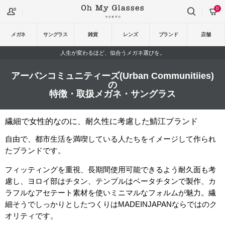
0
メガネ
サングラス
雑貨
レンズ
ブランド
店舗
人生が変わるほど、似合うメガネ選びを。
アーバンコミュニティーズ(Urban Communitiies)
の
特徴・取扱メガネ・サングラス
繊細で女性的なのに、耐久性に考慮した鯖江ブランド
自由で、都市生活を満喫している人たちをイメージして作られ
たブランドです。
フィッティングを重視、長期間使用可能できるよう耐久面も考
慮し、ヨロイ部はチタン、テンプルはベータチタンで製作、カ
ラフルなアセテート素材を使いミニマルなフォルムが魅力。繊
細そうでしっかりとしたつくりはMADEINJAPANならではのク
オリティです。