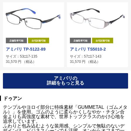
店舗取寄可能
自宅試着可能
店舗取寄可能
自宅試着可能
アミパリ TP-5122-89
アミパリ TS5010-2
サイズ：53□17-135
サイズ：57□17-143
31,570
円
（税込）
31,570
円
（税込）
アミパリの
詳細をもっと見る
ドゥアン
テンプルやヨロイ部分に特殊素材「GUMMETAL（ゴムメタ
ル）」を使用。ゴムのように柔らかくしなやか・チタン合
金よりも高強度な素材で、世界トップクラスのかけ心地を
追求しています。
ふわりと包み込むような装用感、シンプルで無駄のないデ
ザインは、ビジネスシーンでも活躍。オンからオフまで一