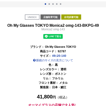
UNISEX
店舗取寄可能
自宅試着可能
Oh My Glasses TOKYO Monica2 omg-143-BKPG-49
Monica2 omg-143
ブランド：
Oh My Glasses TOKYO
商品コード：
92787
サイズ：
49□20-140
眼鏡のサイズの見方について
色：
黒
レンズカラー：
透明
レンズ形： ボストン
リム： フルリム
フロント素材： メタル
製造国：
日本・鯖江
41,800
円
（税込）
オーマイグラスの店舗で大人気!