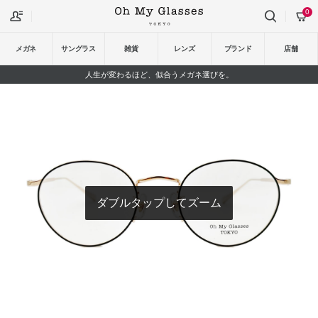
0
メガネ
サングラス
雑貨
レンズ
ブランド
店舗
人生が変わるほど、似合うメガネ選びを。
ダブルタップしてズーム