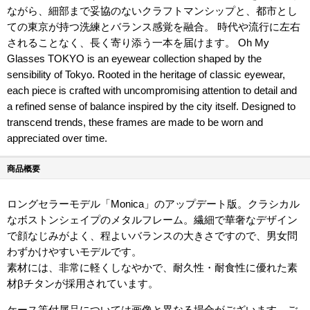
ながら、細部まで妥協のないクラフトマンシップと、都市とし
ての東京が持つ洗練とバランス感覚を融合。 時代や流行に左右
されることなく、長く寄り添う一本を届けます。 Oh My
Glasses TOKYO is an eyewear collection shaped by the
sensibility of Tokyo. Rooted in the heritage of classic eyewear,
each piece is crafted with uncompromising attention to detail and
a refined sense of balance inspired by the city itself. Designed to
transcend trends, these frames are made to be worn and
appreciated over time.
商品概要
ロングセラーモデル「Monica」のアップデート版。クラシカル
なボストンシェイプのメタルフレーム。繊細で華奢なデザイン
で顔なじみがよく、程よいバランスの大きさですので、男女問
わずかけやすいモデルです。
素材には、非常に軽くしなやかで、耐久性・耐食性に優れた素
材βチタンが採用されています。
ケース等付属品については画像と異なる場合がございます。ご