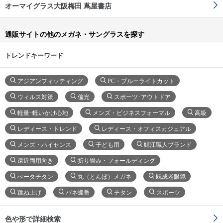
オーマイグラス大阪梅田 蔦屋書店
通販サイトの他のメガネ・サングラスを探す
トレンドキーワード
アジアンフィッティング
PC・ブルーライトカット
ウィルス対策
偏光
スポーツ･アウトドア
軽量･軽いかけ心地
メンズ・ビジネスフォーマル
高級
レディース・トレンド
レディース・オフィスカジュアル
メンズ・ハイセンス
子ども用
鯖江職人ブランド
遠近両用向き
折り畳み・フォールディング
べータチタン
丸（とんぼ）メガネ
既成老眼鏡
跳ね上げ
バネ蝶番
チタン
スポーツ
色や形で詳細検索