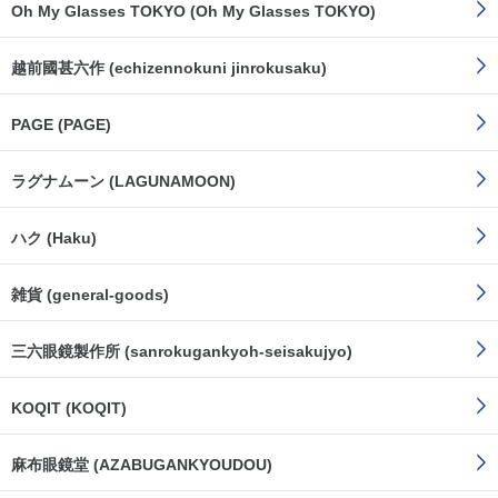
Oh My Glasses TOKYO (Oh My Glasses TOKYO)
越前國甚六作 (echizennokuni jinrokusaku)
PAGE (PAGE)
ラグナムーン (LAGUNAMOON)
ハク (Haku)
雑貨 (general-goods)
三六眼鏡製作所 (sanrokugankyoh-seisakujyo)
KOQIT (KOQIT)
麻布眼鏡堂 (AZABUGANKYOUDOU)