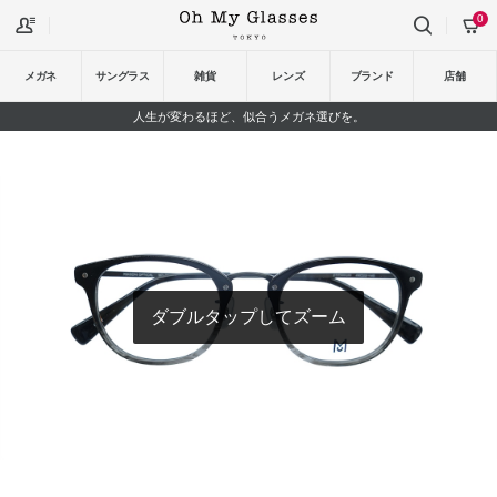
0
メガネ
サングラス
雑貨
レンズ
ブランド
店舗
人生が変わるほど、似合うメガネ選びを。
ダブルタップしてズーム