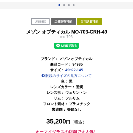
UNISEX
店舗取寄可能
自宅試着可能
メゾン オプティカル MO-703-GRH-49
mo-703
ブランド：
メゾン オプティカル
商品コード：
94985
サイズ：
49□22-145
眼鏡のサイズの見方について
色：
黒
レンズカラー：
透明
レンズ形： ウェリントン
リム： フルリム
フロント素材： プラスチック
製造国： 登録なし
35,200
円
（税込）
オーマイグラスの店舗で大人気!