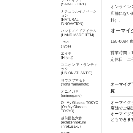
(SABAE・OPT)
オンライン
ナチュラルイノベーシ
店舗にない
ョン
(NATURAL
料）。
INNOVATION)
オーマイ
ハンドメイドアイテム
(HAND MADE ITEM)
158-00
TYPE
(Type)
営業時間：10:
エイチ
(H [eitf])
定休日：二子
ユニオン アトランティ
ック
(UNION ATLANTIC)
ヨウジヤマモト
オーマイグラ
(Yohji Yamamoto)
覧
オニメガネ
(onimegane)
オーマイグラ
Oh My Glasses TOKYO
(Oh My Glasses
店舗でご確
TOKYO)
オーマイグ
越前國甚六作
ともできま
(echizennokuni
jinrokusaku)