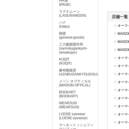
PAGE
(PAGE)
ラグナムーン
(LAGUNAMOON)
店舗一覧
ハク
オーマ
(Haku)
雑貨
MAISO
(general-goods)
MAISO
三六眼鏡製作所
(sanrokugankyoh-
MAIS
seisakujyo)
オーマ
KOQIT
(KOQIT)
オーマ
麻布眼鏡堂
オーマ
(AZABUGANKYOUDOU)
メゾン オプティカル
オーマ
(MAISON OPTICAL)
オーマ
BOOKART
(BOOKART)
オーマ
WEARSUN
オーマ
(WEARSUN)
LOOSE eyewear
オーマ
(LOOSE eyewear)
オーマ
マッキントッシュフィ
ロソフィー