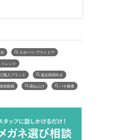
偏光
スポーツ･アウトドア
・トレンド
江職人ブランド
遠近両用向き
成老眼鏡
跳ね上げ
バネ蝶番