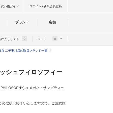
お買い物ガイド
ログイン / 新規会員登録
ブランド
店舗
0
0
気に入りリスト
カート
東京 二子玉川店の取扱ブランド一覧
トッシュフィロソフィー
HILOSOPHY)の メガネ・サングラスの
での取扱は終了いたしますので、ご注意願