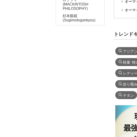
オーマ
(MACKINTOSH
PHILOSOPHY)
オーマ
杉本眼鏡
(Sugimotogankyou)
トレンド
アジア
軽量･軽
レディ
折り畳
チタン