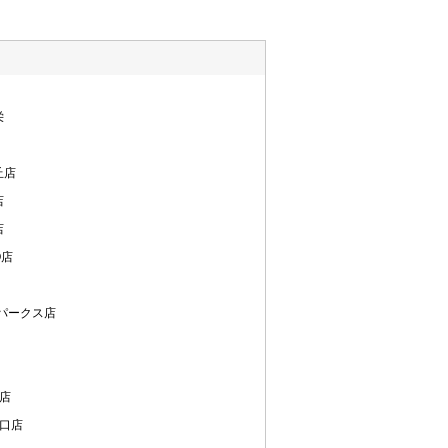
栄
丘店
店
店
O店
パークス店
店
東口店