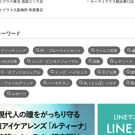
イグラス東京 池袋エソラ店
オーマイグラス横浜東口店
イグラス大阪梅田 蔦屋書店
キーワード
ンフィッティング
PC・ブルーライトカット
ウィルス対策
いかけ心地
メンズ・ビジネスフォーマル
高級
レディース
ース・オフィスカジュアル
メンズ・ハイセンス
子ども用
鯖
み・フォールディング
べータチタン
丸（とんぼ）メガネ
既
スポーツ