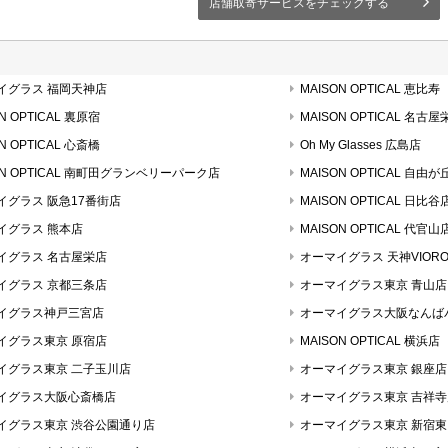
店舗取寄サービスをチェックする
イグラス 福岡天神店
MAISON OPTICAL 恵比寿
N OPTICAL 裏原宿
MAISON OPTICAL 名古屋
N OPTICAL 心斎橋
Oh My Glasses 広島店
ON OPTICAL 南町田グランベリーパーク店
MAISON OPTICAL 自由が
イグラス 阪急17番街店
MAISON OPTICAL 日比谷
イグラス 熊本店
MAISON OPTICAL 代官山
イグラス 名古屋栄店
オーマイグラス 天神VIOR
イグラス 京都三条店
オーマイグラス東京 青山店
イグラス神戸三宮店
オーマイグラス大阪なんば
イグラス東京 原宿店
MAISON OPTICAL 横浜店
イグラス東京 二子玉川店
オーマイグラス東京 銀座店
イグラス大阪心斎橋店
オーマイグラス東京 吉祥寺
イグラス東京 渋谷公園通り店
オーマイグラス東京 新宿