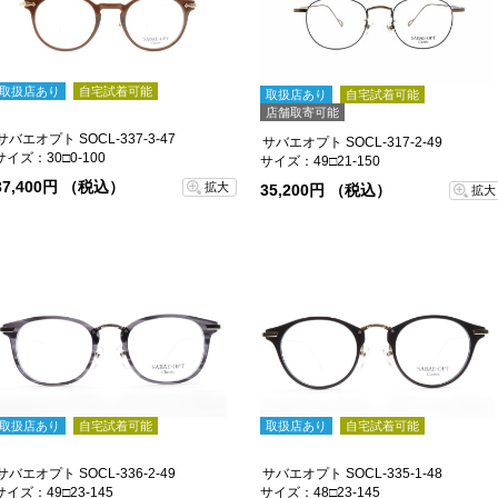
取扱店あり
自宅試着可能
取扱店あり
自宅試着可能
店舗取寄可能
サバエオプト SOCL-337-3-47
サバエオプト SOCL-317-2-49
サイズ：30□0-100
サイズ：49□21-150
37,400円 （税込）
拡大
35,200円 （税込）
拡大
取扱店あり
自宅試着可能
取扱店あり
自宅試着可能
サバエオプト SOCL-336-2-49
サバエオプト SOCL-335-1-48
サイズ：49□23-145
サイズ：48□23-145