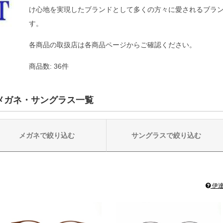
け心地を実現したブランドとして多くの方々に愛されるブラ
す。
各商品の取扱店は各商品ページからご確認ください。
商品数: 36件
)のメガネ・サングラス一覧
メガネで絞り込む
サングラスで絞り込む
伊達