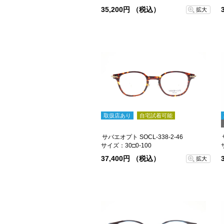
35,200円 （税込）
拡大
取扱店あり
自宅試着可能
サバエオプト SOCL-338-2-46
サイズ：30□0-100
37,400円 （税込）
拡大