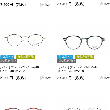
37,400円 （税込）
拡大
37,400円 （税込）
拡大
取扱店あり
自宅試着可能
取扱店あり
自宅試着可能
店舗取寄可能
店舗取寄可能
サバエオプト SOCL-315-2-48
サバエオプト SOCL-344-4-47
サイズ：48□21-150
サイズ：47□22-150
35,200円 （税込）
37,400円 （税込）
拡大
拡大