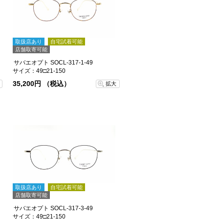
取扱店あり
自宅試着可能
店舗取寄可能
サバエオプト SOCL-317-1-49
サイズ：49□21-150
35,200円 （税込）
拡大
取扱店あり
自宅試着可能
店舗取寄可能
サバエオプト SOCL-317-3-49
サイズ：49□21-150