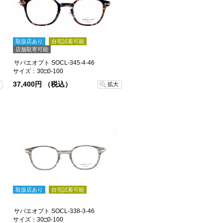
取扱店あり
自宅試着可能
店舗取寄可能
サバエオプト SOCL-345-4-46
サイズ：30□0-100
37,400円 （税込）
拡大
取扱店あり
自宅試着可能
サバエオプト SOCL-338-3-46
サイズ：30□0-100