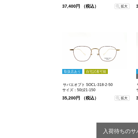
37,400円 （税込）
拡大
取扱店あり
自宅試着可能
サバエオプト SOCL-318-2-50
サイズ：50□21-150
35,200円 （税込）
拡大
入荷待ちのサバ