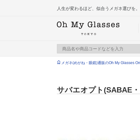
人生が変わるほど、似合うメガネ選びを。
メガネ(めがね・眼鏡)通販のOh My Glasses Onlin
サバエオプト(SABAE