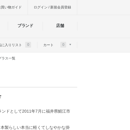
お買い物ガイド
ログイン / 新規会員登録
ブランド
店舗
0
0
気に入りリスト
カート
ングラス一覧
ド
ランドとして2011年7月に福井県鯖江市
日本製らしい本当に軽くてしなやかな掛