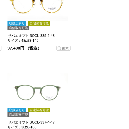
取扱店あり
自宅試着可能
店舗取寄可能
サバエオプト SOCL-335-2-48
サイズ：48□23-145
37,400円 （税込）
拡大
取扱店あり
自宅試着可能
店舗取寄可能
サバエオプト SOCL-337-4-47
サイズ：30□0-100