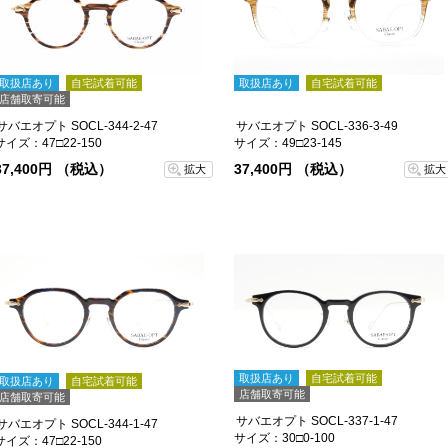
取扱店あり
自宅試着可能
取扱店あり
自宅試着可能
店舗取寄可能
サバエオプト SOCL-344-2-47
サバエオプト SOCL-336-3-49
サイズ：47□22-150
サイズ：49□23-145
37,400円 （税込）
37,400円 （税込）
拡大
拡大
取扱店あり
自宅試着可能
取扱店あり
自宅試着可能
店舗取寄可能
店舗取寄可能
サバエオプト SOCL-337-1-47
サバエオプト SOCL-344-1-47
サイズ：30□0-100
サイズ：47□22-150