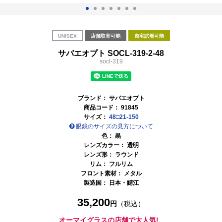
UNISEX
店舗取寄可能
自宅試着可能
サバエオプト SOCL-319-2-48
socl-319
ブランド：
サバエオプト
商品コード：
91845
サイズ：
48□21-150
眼鏡のサイズの見方について
色：
黒
レンズカラー：
透明
レンズ形： ラウンド
リム： フルリム
フロント素材： メタル
製造国：
日本・鯖江
35,200
円
（税込）
オーマイグラスの店舗で大人気!