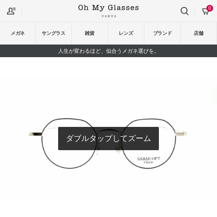
0
メガネ
サングラス
雑貨
レンズ
ブランド
店舗
人生が変わるほど、似合うメガネ選びを。
ダブルタップしてズーム