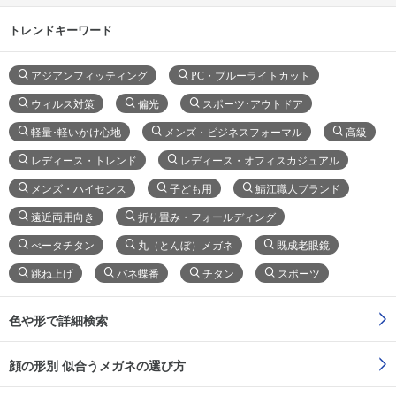
トレンドキーワード
アジアンフィッティング
PC・ブルーライトカット
ウィルス対策
偏光
スポーツ･アウトドア
軽量･軽いかけ心地
メンズ・ビジネスフォーマル
高級
レディース・トレンド
レディース・オフィスカジュアル
メンズ・ハイセンス
子ども用
鯖江職人ブランド
遠近両用向き
折り畳み・フォールディング
べータチタン
丸（とんぼ）メガネ
既成老眼鏡
跳ね上げ
バネ蝶番
チタン
スポーツ
色や形で詳細検索
顔の形別 似合うメガネの選び方