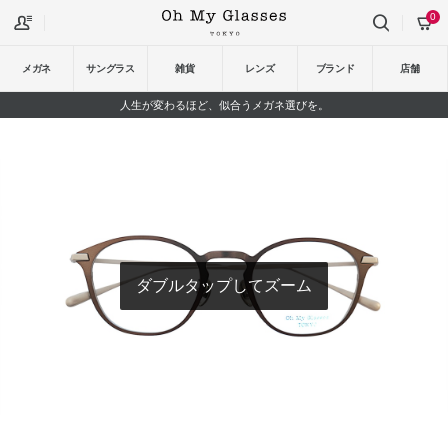
0
メガネ
サングラス
雑貨
レンズ
ブランド
店舗
人生が変わるほど、似合うメガネ選びを。
ダブルタップしてズーム