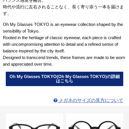
バランス感覚を融合。
時代や流行に左右されることなく、長く寄り添う一本を届けま
す。
Oh My Glasses TOKYO is an eyewear collection shaped by the
sensibility of Tokyo.
Rooted in the heritage of classic eyewear, each piece is crafted
with uncompromising attention to detail and a refined sense of
balance inspired by the city itself.
Designed to transcend trends, these frames are made to be worn
and appreciated over time.
Oh My Glasses TOKYO(Oh My Glasses TOKYO)の詳細
はこちら
メガネのサイズの見方について