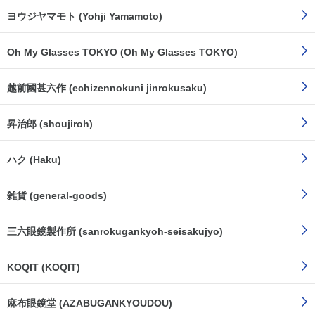
ヨウジヤマモト (Yohji Yamamoto)
Oh My Glasses TOKYO (Oh My Glasses TOKYO)
越前國甚六作 (echizennokuni jinrokusaku)
昇治郎 (shoujiroh)
ハク (Haku)
雑貨 (general-goods)
三六眼鏡製作所 (sanrokugankyoh-seisakujyo)
KOQIT (KOQIT)
麻布眼鏡堂 (AZABUGANKYOUDOU)