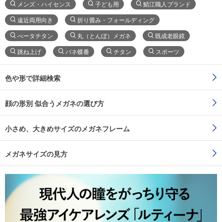
メンズ・ハイセンス
子ども用
鯖江職人ブランド
遠近両用向き
折り畳み・フォールディング
べータチタン
丸（とんぼ）メガネ
既成老眼鏡
跳ね上げ
バネ蝶番
チタン
スポーツ
色や形で詳細検索
顔の形別 似合うメガネの選び方
小さめ、大きめサイズのメガネフレーム
メガネサイズの見方