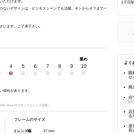
いただけます。
ます(店
のないデザインは、ビジネスシーンでも活躍。オンからオフまで一
ざいます。ご了承下さい。
重め
よく
4
5
6
7
8
9
10
眼
せ
商
い傾向があります。
自
い
 令-002-Gray-47のサイズとレンズ詳細)
店
る
フレームのサイズ
度
良
1 レンズ幅
47 mm