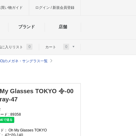
お買い物ガイド
ログイン / 新規会員登録
ブランド
店舗
0
0
気に入りリスト
カート
es TOKYO)のメガネ・サングラス一覧
My Glasses TOKYO 令-00
ray-47
2
ード :
89358
ンド：
Oh My Glasses TOKYO
ズ：
47□20-140