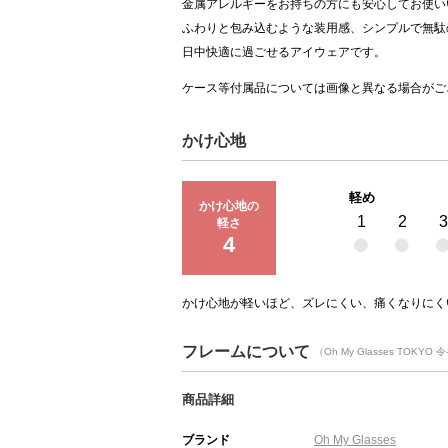
金属アレルギーをお持ちの方にも安心してお使い
ふわりと包み込むような装用感、シンプルで無駄
日中快適に過ごせるアイウェアです。
ケース等付属品については画像と異なる場合がご
かけ心地
軽め
かけ心地の
1
2
3
軽さ
4
かけ心地が軽いほど、ズレにくい、痛くなりにく
フレームについて
（Oh My Glasses TOKYO
商品詳細
ブランド
Oh My Glasses