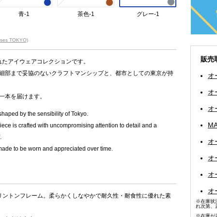
青-1
茶色-1
グレー-1
sses TOKYO)
販売
ら生まれたアイウェアコレクションです。
細部まで妥協のないクラフトマンシップと、都市としての東京が持
オ
オ
一本を届けます。
オ
aped by the sensibility of Tokyo.
MA
iece is crafted with uncompromising attention to detail and a
.
オ
made to be worn and appreciated over time.
オ
オ
オ
リントンフレーム。柔らかくしなやかで耐久性・耐食性に優れた素
※在庫状
れ次第、
※在庫が