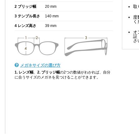
取
2 ブリッジ幅
20 mm
3 テンプル長さ
140 mm
度
く
4 レンズ高さ
39 mm
オ
証
さ
メガネサイズの選び方
1. レンズ幅
、
2. ブリッジ幅
の2つの数値がわかれば、自分
に合うサイズのメガネを見つけることができます。