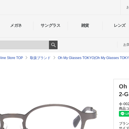
メガネ
サングラス
雑貨
レンズ
お
Search
e Store TOP
取扱ブランド
Oh My Glasses TOKYO(Oh My Glass
Oh 
2-G
令-00
商品コ
ブラ
サイ