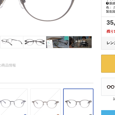
眼鏡
色：
製造
35
残り
レンズ
47 の商品情報