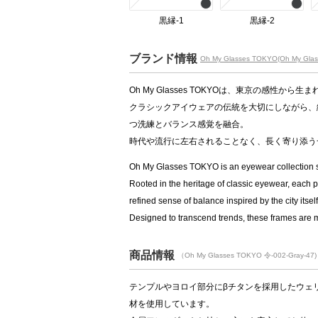
黒縁-1
黒縁-2
ブランド情報
Oh My Glasses TOKYO(Oh My Gla
Oh My Glasses TOKYOは、東京の感性か
クラシックアイウェアの伝統を大切にしながら、
つ洗練とバランス感覚を融合。
時代や流行に左右されることなく、長く寄り添う
Oh My Glasses TOKYO is an eyewear collection sh
Rooted in the heritage of classic eyewear, each p
refined sense of balance inspired by the city itself
Designed to transcend trends, these frames are 
商品情報
（Oh My Glasses TOKYO 令-002-Gray-47)
テンプルやヨロイ部分にβチタンを採用したウェ
材を使用しています。