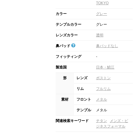
TOKYO
カラー
グレー
テンプルカラー
グレー
レンズカラー
透明
鼻パッド
鼻パッドなし
フィッティング
-
製造国
日本・鯖江
形
レンズ
ボストン
リム
フルリム
素材
フロント
メタル
テンプル
メタル
関連検索キーワード
チタン
メンズ・ビ
ジネスフォーマル