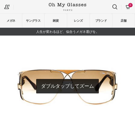
0
メガネ
サングラス
雑貨
レンズ
ブランド
店舗
人生が変わるほど、似合うメガネ選びを。
ダブルタップしてズーム