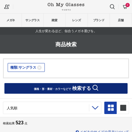
0
メガネ
サングラス
雑貨
レンズ
ブランド
店舗
人生が変わるほど、似合うメガネ選びを。
商品検索
種類:サングラス
検索する
価格・形・素材・カラーなどで
523
検索結果
点