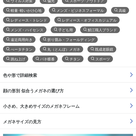
ウィルス対策
偏光
スポーツ･アウトドア
軽量･軽いかけ心地
メンズ・ビジネスフォーマル
高級
レディース・トレンド
レディース・オフィスカジュアル
メンズ・ハイセンス
子ども用
鯖江職人ブランド
遠近両用向き
折り畳み・フォールディング
べータチタン
丸（とんぼ）メガネ
既成老眼鏡
跳ね上げ
バネ蝶番
チタン
スポーツ
色や形で詳細検索
顔の形別 似合うメガネの選び方
小さめ、大きめサイズのメガネフレーム
メガネサイズの見方