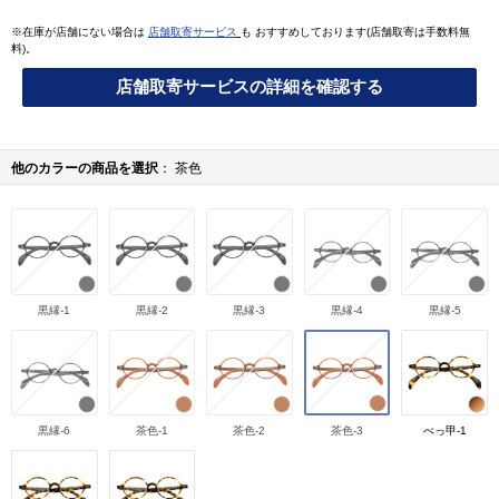
※在庫が店舗にない場合は
店舗取寄サービス
も おすすめしております(店舗取寄は手数料無
料)。
店舗取寄サービスの詳細を確認する
他のカラーの商品を選択
茶色
黒縁-1
黒縁-2
黒縁-3
黒縁-4
黒縁-5
黒縁-6
茶色-1
茶色-2
茶色-3
べっ甲-1