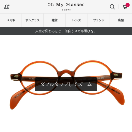
0
メガネ
サングラス
雑貨
レンズ
ブランド
店舗
人生が変わるほど、似合うメガネ選びを。
ダブルタップしてズーム