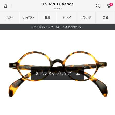
0
メガネ
サングラス
雑貨
レンズ
ブランド
店舗
人生が変わるほど、似合うメガネ選びを。
ダブルタップしてズーム