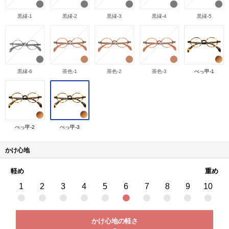
黒縁-1
黒縁-2
黒縁-3
黒縁-4
黒縁-5
黒縁-6
茶色-1
茶色-2
茶色-3
べっ甲-1
べっ甲-2
べっ甲-3
かけ心地
軽め
重め
1
2
3
4
5
6
7
8
9
10
かけ心地の軽さ