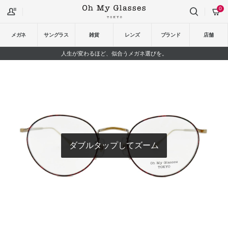
0
メガネ
サングラス
雑貨
レンズ
ブランド
店舗
人生が変わるほど、似合うメガネ選びを。
ダブルタップしてズーム