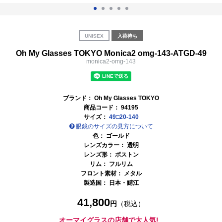
UNISEX
入荷待ち
Oh My Glasses TOKYO Monica2 omg-143-ATGD-49
monica2-omg-143
ブランド：
Oh My Glasses TOKYO
商品コード：
94195
サイズ：
49□20-140
眼鏡のサイズの見方について
色：
ゴールド
レンズカラー：
透明
レンズ形： ボストン
リム： フルリム
フロント素材： メタル
製造国：
日本・鯖江
41,800
円
（税込）
オーマイグラスの店舗で大人気!