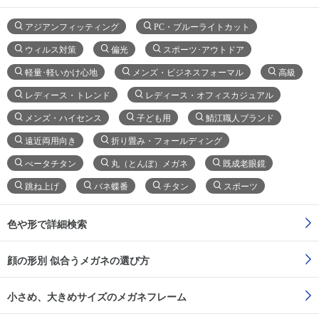
アジアンフィッティング
PC・ブルーライトカット
ウィルス対策
偏光
スポーツ･アウトドア
軽量･軽いかけ心地
メンズ・ビジネスフォーマル
高級
レディース・トレンド
レディース・オフィスカジュアル
メンズ・ハイセンス
子ども用
鯖江職人ブランド
遠近両用向き
折り畳み・フォールディング
べータチタン
丸（とんぼ）メガネ
既成老眼鏡
跳ね上げ
バネ蝶番
チタン
スポーツ
色や形で詳細検索
顔の形別 似合うメガネの選び方
小さめ、大きめサイズのメガネフレーム