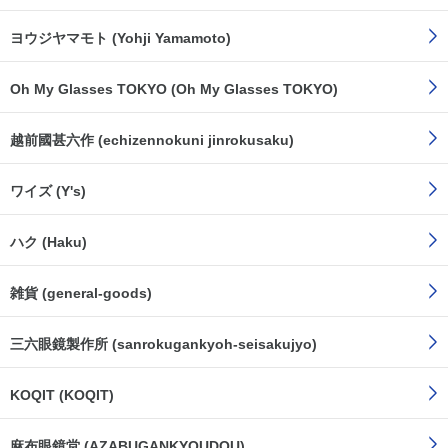
ヨウジヤマモト (Yohji Yamamoto)
Oh My Glasses TOKYO (Oh My Glasses TOKYO)
越前國甚六作 (echizennokuni jinrokusaku)
ワイズ (Y's)
ハク (Haku)
雑貨 (general-goods)
三六眼鏡製作所 (sanrokugankyoh-seisakujyo)
KOQIT (KOQIT)
麻布眼鏡堂 (AZABUGANKYOUDOU)