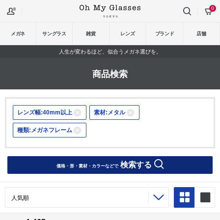
0
メガネ
サングラス
雑貨
レンズ
ブランド
店舗
人生が変わるほど、似合うメガネ選びを。
商品検索
レンズ幅:40mm以上
素材:メタル
種類:メガネフレーム
検索する
価格・形・素材・カラーなどで