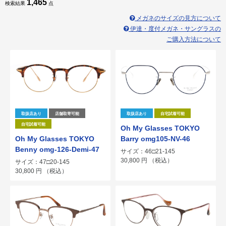
1,465
検索結果
点
メガネのサイズの見方について
伊達・度付メガネ・サングラスの
ご購入方法について
取扱店あり
店舗取寄可能
取扱店あり
自宅試着可能
自宅試着可能
Oh My Glasses TOKYO
Oh My Glasses TOKYO
Barry omg105-NV-46
Benny omg-126-Demi-47
サイズ：46□21-145
30,800
円
（税込）
サイズ：47□20-145
30,800
円
（税込）