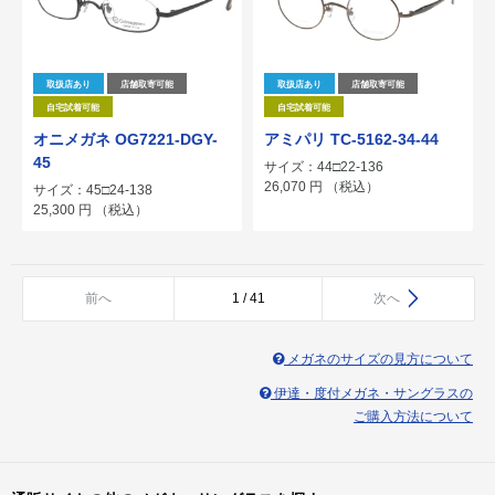
取扱店あり
店舗取寄可能
取扱店あり
店舗取寄可能
自宅試着可能
自宅試着可能
オニメガネ OG7221-DGY-
アミパリ TC-5162-34-44
45
サイズ：44□22-136
26,070
円
（税込）
サイズ：45□24-138
25,300
円
（税込）
前へ
1 / 41
次へ
メガネのサイズの見方について
伊達・度付メガネ・サングラスの
ご購入方法について