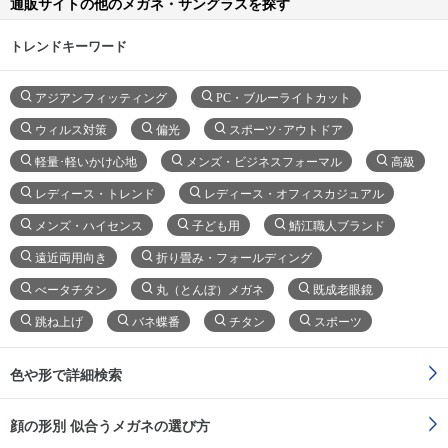
通販サイトの他のメガネ・サングラスを探す
トレンドキーワード
アジアンフィッティング
PC・ブルーライトカット
ウィルス対策
偏光
スポーツ･アウトドア
軽量･軽いかけ心地
メンズ・ビジネスフォーマル
高級
レディース・トレンド
レディース・オフィスカジュアル
メンズ・ハイセンス
子ども用
鯖江職人ブランド
遠近両用向き
折り畳み・フォールディング
べータチタン
丸（とんぼ）メガネ
既成老眼鏡
跳ね上げ
バネ蝶番
チタン
スポーツ
色や形で詳細検索
顔の形別 似合うメガネの選び方