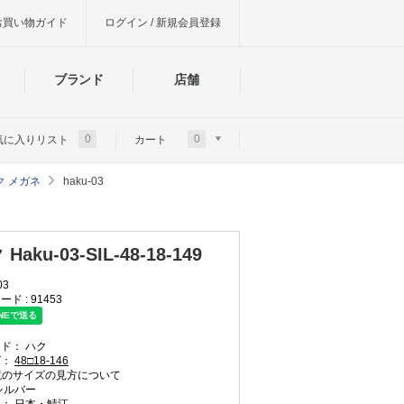
お買い物ガイド
ログイン / 新規会員登録
ブランド
店舗
0
0
気に入りリスト
カート
ク メガネ
haku-03
Haku-03-SIL-48-18-149
03
ード :
91453
ンド：
ハク
ズ：
48□18-146
のサイズの見方について
シルバー
国：
日本・鯖江