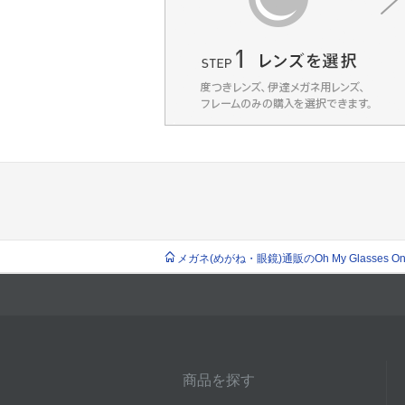
メガネ(めがね・眼鏡)通販のOh My Glasses Onlin
商品を探す