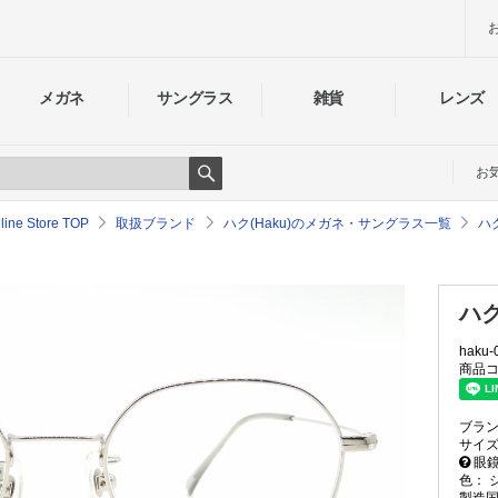
メガネ
サングラス
雑貨
レンズ
お
Search
e Store TOP
取扱ブランド
ハク(Haku)のメガネ・サングラス一覧
ハ
ハク 
haku-
商品コ
ブラ
サイ
眼鏡
色：
製造