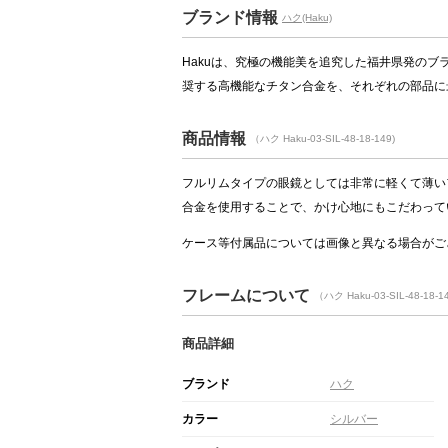
ブランド情報
ハク(Haku)
Hakuは、究極の機能美を追究した福井県発の
奨する高機能なチタン合金を、それぞれの部品に
商品情報
（ハク Haku-03-SIL-48-18-149)
フルリムタイプの眼鏡としては非常に軽くて薄い
合金を使用することで、かけ心地にもこだわって
ケース等付属品については画像と異なる場合がご
フレームについて
（ハク Haku-03-SIL-48-
商品詳細
ブランド
ハク
カラー
シルバー