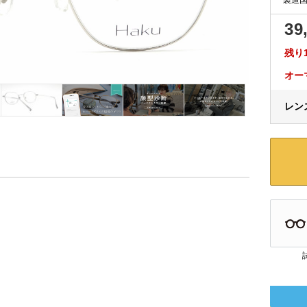
39
残り
オー
レンズ