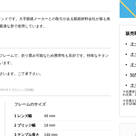
ブランドです。大手眼鏡メーカーとの取引がある眼鏡材料会社が最も推
最適な形で使用しています。
販売
オ
オ
フレームで、折り畳み可能なため携帯性も良好です。特殊なチタン
います。
オ
ざいます。ご了承下さい。
MA
オ
18-149のサイズとレンズ詳細)
※在庫状
れ次第、
※在庫が
フレームのサイズ
ます(店
1 レンズ幅
48 mm
2 ブリッジ幅
18 mm
3 テンプル長さ
146 mm