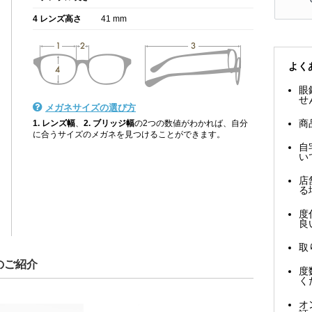
4 レンズ高さ
41 mm
よく
眼
せ
メガネサイズの選び方
商
1. レンズ幅
、
2. ブリッジ幅
の2つの数値がわかれば、自分
に合うサイズのメガネを見つけることができます。
自
い
店
る
度
良
取
のご紹介
度
く
オ