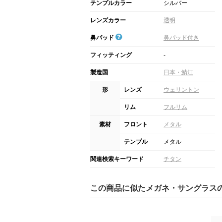
テンプルカラー
シルバー
レンズカラー
透明
鼻パッド
鼻パッド付き
フィッティング
-
製造国
日本・鯖江
形
レンズ
ウェリントン
リム
フルリム
素材
フロント
メタル
テンプル
メタル
関連検索キーワード
チタン
この商品に似たメガネ・サングラス