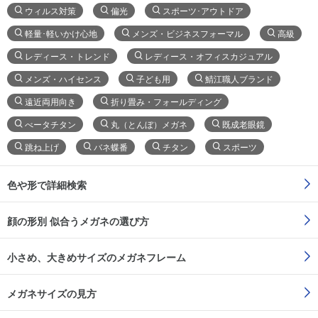
ウィルス対策
偏光
スポーツ･アウトドア
軽量･軽いかけ心地
メンズ・ビジネスフォーマル
高級
レディース・トレンド
レディース・オフィスカジュアル
メンズ・ハイセンス
子ども用
鯖江職人ブランド
遠近両用向き
折り畳み・フォールディング
べータチタン
丸（とんぼ）メガネ
既成老眼鏡
跳ね上げ
バネ蝶番
チタン
スポーツ
色や形で詳細検索
顔の形別 似合うメガネの選び方
小さめ、大きめサイズのメガネフレーム
メガネサイズの見方