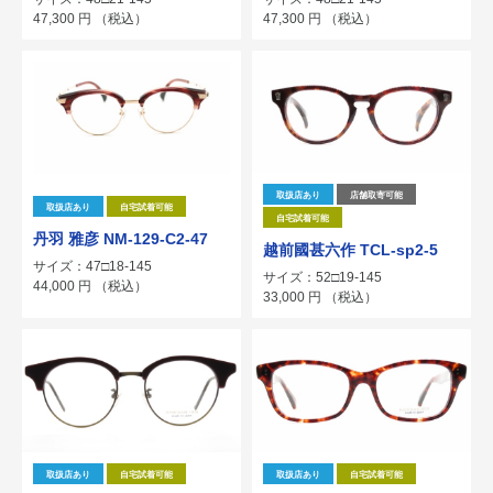
47,300
円
（税込）
47,300
円
（税込）
取扱店あり
店舗取寄可能
取扱店あり
自宅試着可能
自宅試着可能
丹羽 雅彦 NM-129-C2-47
越前國甚六作 TCL-sp2-5
サイズ：47□18-145
サイズ：52□19-145
44,000
円
（税込）
33,000
円
（税込）
取扱店あり
自宅試着可能
取扱店あり
自宅試着可能