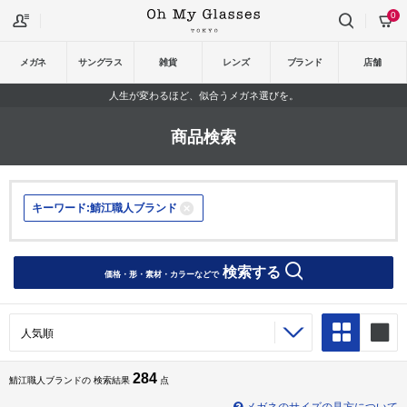
0
メガネ
サングラス
雑貨
レンズ
ブランド
店舗
人生が変わるほど、似合うメガネ選びを。
商品検索
キーワード:鯖江職人ブランド
検索する
価格・形・素材・カラーなどで
284
鯖江職人ブランドの 検索結果
点