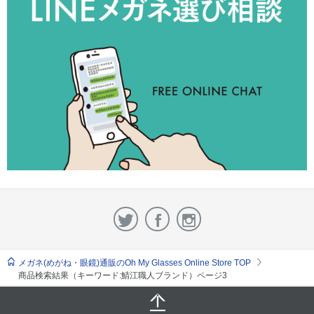
メガネ(めがね・眼鏡)通販のOh My Glasses Online Store TOP
商品検索結果（キーワード:鯖江職人ブランド）ページ3