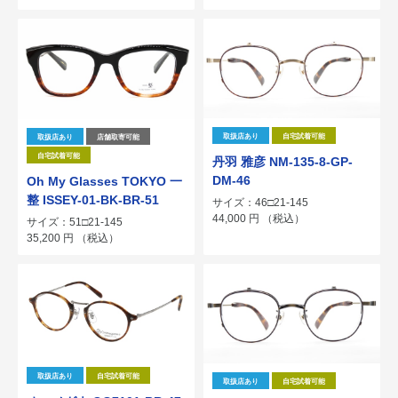
取扱店あり
自宅試着可能
取扱店あり
店舗取寄可能
自宅試着可能
丹羽 雅彦 NM-135-8-GP-
DM-46
Oh My Glasses TOKYO 一
整 ISSEY-01-BK-BR-51
サイズ：46□21-145
44,000
円
（税込）
サイズ：51□21-145
35,200
円
（税込）
取扱店あり
自宅試着可能
取扱店あり
自宅試着可能