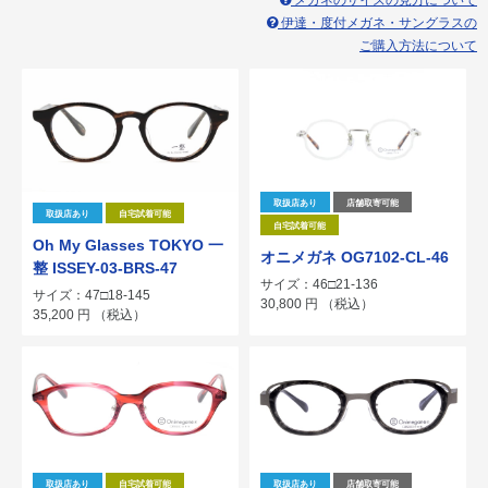
メガネのサイズの見方について
伊達・度付メガネ・サングラスの
ご購入方法について
取扱店あり
店舗取寄可能
取扱店あり
自宅試着可能
自宅試着可能
Oh My Glasses TOKYO 一
オニメガネ OG7102-CL-46
整 ISSEY-03-BRS-47
サイズ：46□21-136
サイズ：47□18-145
30,800
円
（税込）
35,200
円
（税込）
取扱店あり
自宅試着可能
取扱店あり
店舗取寄可能