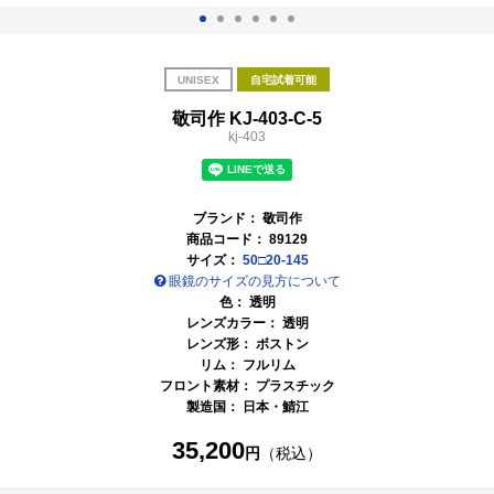
UNISEX
自宅試着可能
敬司作 KJ-403-C-5
kj-403
ブランド：
敬司作
商品コード：
89129
サイズ：
50□20-145
眼鏡のサイズの見方について
色：
透明
レンズカラー：
透明
レンズ形： ボストン
リム： フルリム
フロント素材： プラスチック
製造国：
日本・鯖江
35,200
円
（税込）