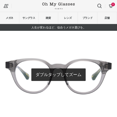
0
メガネ
サングラス
雑貨
レンズ
ブランド
店舗
人生が変わるほど、似合うメガネ選びを。
ダブルタップしてズーム