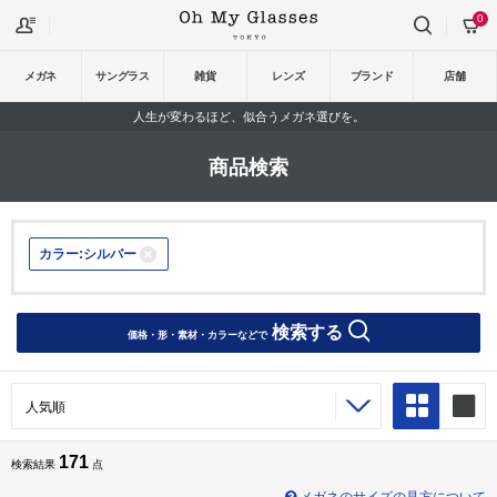
0
メガネ
サングラス
雑貨
レンズ
ブランド
店舗
人生が変わるほど、似合うメガネ選びを。
商品検索
カラー:シルバー
検索する
価格・形・素材・カラーなどで
171
検索結果
点