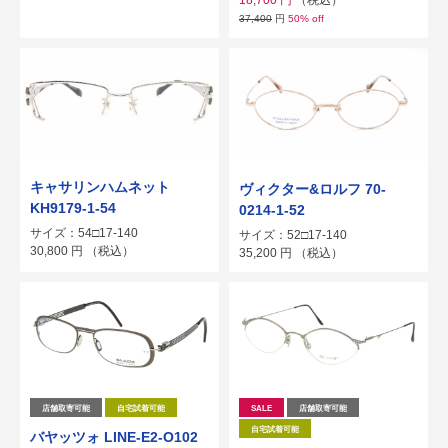
18,700
円
（税込）
37,400
円
50% off
キャサリンハムネット
ヴィクター&ロルフ 70-
KH9179-1-54
0214-1-52
サイズ：54□17-140
サイズ：52□17-140
30,800
円
（税込）
35,200
円
（税込）
店舗取寄可能
自宅試着可能
SALE
店舗取寄可能
自宅試着可能
バヤッツォ LINE-E2-O102