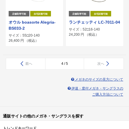
店舗取寄可能
自宅試着可能
店舗取寄可能
自宅試着可能
オウル boasorte Alegria-
ランチェッティ LC-7011-04
BS033-2
サイズ：52□16-140
24,200
円
（税込）
サイズ：55□20-140
26,400
円
（税込）
前へ
4 / 5
次へ
メガネのサイズの見方について
伊達・度付メガネ・サングラスの
ご購入方法について
通販サイトの他のメガネ・サングラスを探す
トレンドキーワード