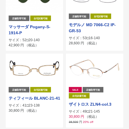
店舗取寄可能
自宅試着可能
店舗取寄可能
自宅試着可能
モデルノ MD 7066-C2 IP-
マッサーダ Pogany-S-
GR-53
1914-P
サイズ：53□16-140
サイズ：52□20-140
28,600
円
（税込）
42,900
円
（税込）
店舗取寄可能
自宅試着可能
SALE
店舗取寄可能
自宅試着可能
ティフィール BLANC-21-41
ザイトロス ZLN4-col.3
サイズ：41□23-138
30,800
円
（税込）
サイズ：49□21-145
30,800
円
（税込）
38,500
円
20% off