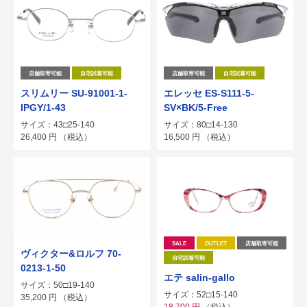
店舗取寄可能
自宅試着可能
店舗取寄可能
自宅試着可能
スリムリー SU-91001-1-
エレッセ ES-S111-5-
IPGY/1-43
SV×BK/5-Free
サイズ：43□25-140
サイズ：80□14-130
26,400
円
（税込）
16,500
円
（税込）
SALE
OUTLET
店舗取寄可能
ヴィクター&ロルフ 70-
自宅試着可能
0213-1-50
エテ salin-gallo
サイズ：50□19-140
サイズ：52□15-140
35,200
円
（税込）