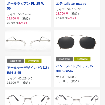
ポールラビアン PL-25-W-
エテ tullette-macao
50
サイズ：52□18-135
18,700
円
（税込）
サイズ：50□17-145
37,400
円
50% off
28,600
円
（税込）
35,750
円
20% off
店舗取寄可能
自宅試着可能
店舗取寄可能
自宅試着可能
ハンドメイドアイテム C-
アールケーデザイン ｱｲｿｻｴﾃｨ
3015-SV-47
ES4-8-45
サイズ：47□0-0
サイズ：45□21-140
12,100
円
（税込）
33,000
円
（税込）