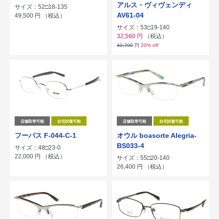
アルス・ヴィヴェンディ
サイズ：52□18-135
AV61-04
49,500
円
（税込）
サイズ：53□19-140
32,560
円
（税込）
40,700
円
20% off
店舗取寄可能
自宅試着可能
店舗取寄可能
自宅試着可能
フーパス F-044-C-1
オウル boasorte Alegria-
BS033-4
サイズ：48□23-0
22,000
円
（税込）
サイズ：55□20-140
26,400
円
（税込）