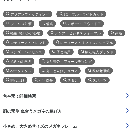
アジアンフィッティング
PC・ブルーライトカット
ウィルス対策
偏光
スポーツ･アウトドア
軽量･軽いかけ心地
メンズ・ビジネスフォーマル
高級
レディース・トレンド
レディース・オフィスカジュアル
メンズ・ハイセンス
子ども用
鯖江職人ブランド
遠近両用向き
折り畳み・フォールディング
べータチタン
丸（とんぼ）メガネ
既成老眼鏡
跳ね上げ
バネ蝶番
チタン
スポーツ
色や形で詳細検索
顔の形別 似合うメガネの選び方
小さめ、大きめサイズのメガネフレーム