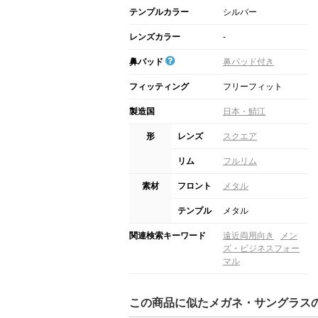
テンプルカラー
シルバー
レンズカラー
-
鼻パッド
鼻パッド付き
フィッティング
フリーフィット
製造国
日本・鯖江
形
レンズ
スクエア
リム
フルリム
素材
フロント
メタル
テンプル
メタル
関連検索キーワード
遠近両用向き
メン
ズ・ビジネスフォー
マル
この商品に似たメガネ・サングラス