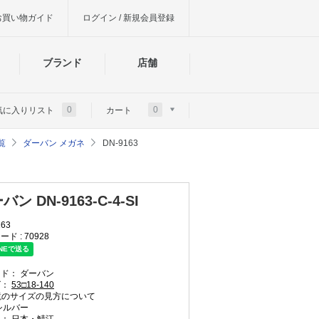
お買い物ガイド
ログイン / 新規会員登録
ブランド
店舗
0
0
気に入りリスト
カート
覧
ダーバン メガネ
DN-9163
バン DN-9163-C-4-SI
163
ード :
70928
ンド：
ダーバン
ズ：
53□18-140
のサイズの見方について
シルバー
国：
日本・鯖江