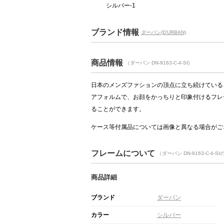
シルバー-1
ブランド情報
ダーバン(D’URBAN)
商品情報
（ダーバン DN-9163-C-4-SI)
日本のメンズファションの頂点に立ち続けている
アフォルムで、お顔をかっちりと印象付けるフレ
ることができます。
ケース等付属品については画像と異なる場合がご
フレームについて
（ダーバン DN-9163-C-4-
商品詳細
ブランド
ダーバン
カラー
シルバー