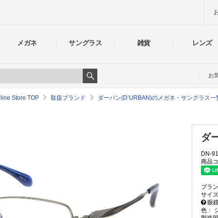
メガネ
サングラス
雑貨
レンズ
お
Search
e Store TOP
取扱ブランド
ダーバン(D’URBAN)のメガネ・サングラス一
ダー
DN-9
商品コ
ブラ
サイ
眼鏡
色：
製造