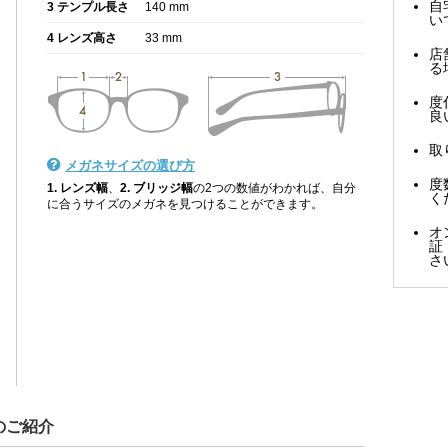
自
3 テンプル長さ
140 mm
い
4 レンズ高さ
33 mm
店
る
度
良
取
メガネサイズの選び方
度
1. レンズ幅
、
2. ブリッジ幅
の2つの数値がわかれば、自分
く
に合うサイズのメガネを見つけることができます。
オ
証
さ
のご紹介