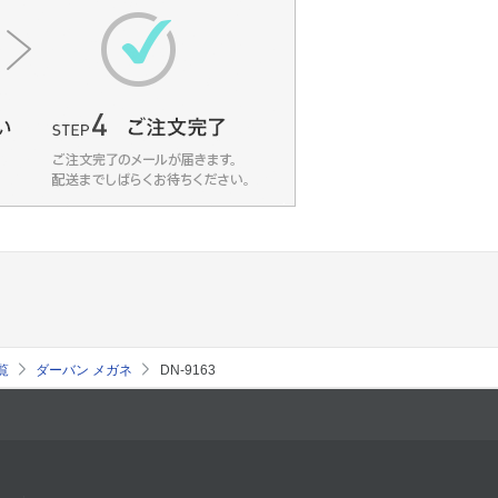
覧
ダーバン メガネ
DN-9163