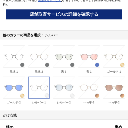
※在庫が店舗にない場合は
店舗取寄サービス
も おすすめしております(店舗取寄は手数料無
料)。
店舗取寄サービスの詳細を確認する
他のカラーの商品を選択
シルバー
黒縁-1
黒縁-2
黒-3
青-1
ゴールド-1
ゴールド-2
シルバー-1
シルバー-2
べっ甲-1
べっ甲-2
かけ心地
軽め
重め