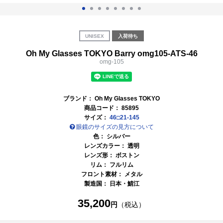
UNISEX
入荷待ち
Oh My Glasses TOKYO Barry omg105-ATS-46
omg-105
ブランド：
Oh My Glasses TOKYO
商品コード：
85895
サイズ：
46□21-145
眼鏡のサイズの見方について
色：
シルバー
レンズカラー：
透明
レンズ形： ボストン
リム： フルリム
フロント素材： メタル
製造国：
日本・鯖江
35,200
円
（税込）