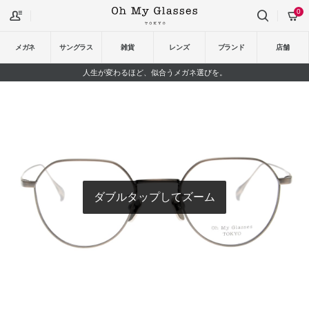
0
メガネ
サングラス
雑貨
レンズ
ブランド
店舗
人生が変わるほど、似合うメガネ選びを。
ダブルタップしてズーム