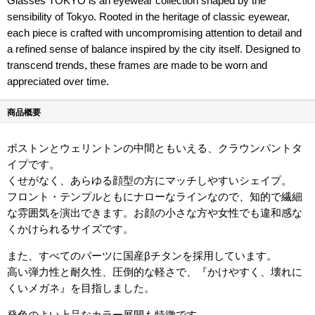
Glasses TOKYO is an eyewear collection shaped by the
sensibility of Tokyo. Rooted in the heritage of classic eyewear,
each piece is crafted with uncompromising attention to detail and
a refined sense of balance inspired by the city itself. Designed to
transcend trends, these frames are made to be worn and
appreciated over time.
商品概要
ボストンとウェリントンの中間ともいえる、クラウンパントタ
イプです。
くせがなく、あらゆる顔型の方にマッチしやすいシェイプ。
フロント・テンプルともにナローなラインなので、知的で繊細
な雰囲気を演出できます。お顔の小さな方や女性でも違和感な
くかけられるサイズです。
また、すべてのパーツに国産βチタンを採用しています。
高い弾力性と耐久性、圧倒的な軽さで、『かけやすく、壊れに
くいメガネ』を目指しました。
発色のよい上品なカラー展開も特徴です。