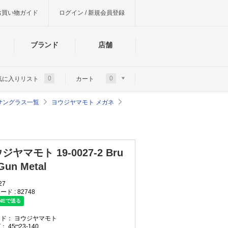
お買い物ガイド
ログイン / 新規会員登録
ブランド
店舗
0
0
気に入りリスト
カート
ネ・サングラス一覧
ヨウジヤマモト メガネ
ジヤマモト 19-0027-2 Bru
Gun Metal
27
ード :
82748
ンド：
ヨウジヤマモト
ズ：
45□23-140