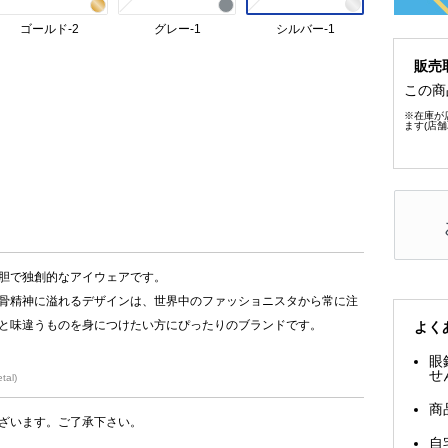
ゴールド-2
グレー-1
シルバー-1
販売
この商
※在庫が
ます(店
胆で独創的なアイウェアです。
骨精神に溢れるデザインは、世界中のファッショニスタから常に注
と味違うものを身につけたい方にぴったりのブランドです。
よく
眼
せ
al)
商
ざいます。ご了承下さい。
自