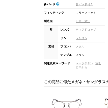
鼻パッド
鼻パッド付き
フィッティング
フリーフィット
製造国
日本・鯖江
形
レンズ
ティアドロップ
リム
フルリム
素材
フロント
メタル
テンプル
メタル
関連検索キーワード
べータチタン
遠近
両用向き
この商品に似たメガネ・サングラス