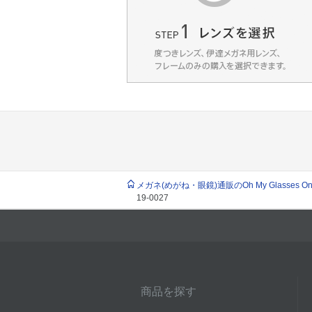
メガネ(めがね・眼鏡)通販のOh My Glasses Onlin
19-0027
商品を探す