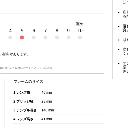
い
店
る
重め
度
良
4
5
6
7
8
9
10
取
度
く
い傾向があります。
オ
証
Brush Gun Metalのサイズとレンズ詳細)
さ
フレームのサイズ
1 レンズ幅
45 mm
2 ブリッジ幅
23 mm
3 テンプル長さ
140 mm
4 レンズ高さ
41 mm