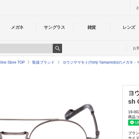
メガネ
サングラス
雑貨
レンズ
お
Search
e Store TOP
取扱ブランド
ヨウジヤマモト(Yohji Yamamoto)のメガ
ヨウ
sh 
19-00
商品コ
ブラ
サイ