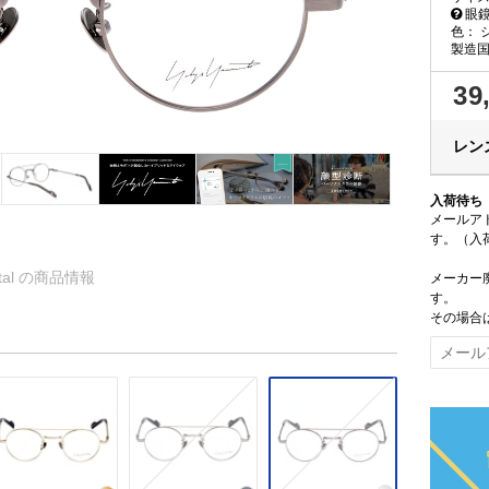
眼鏡
色：
製造
39
レンズ
入荷待ち
メールア
す。（入
etal の商品情報
メーカー
す。
その場合