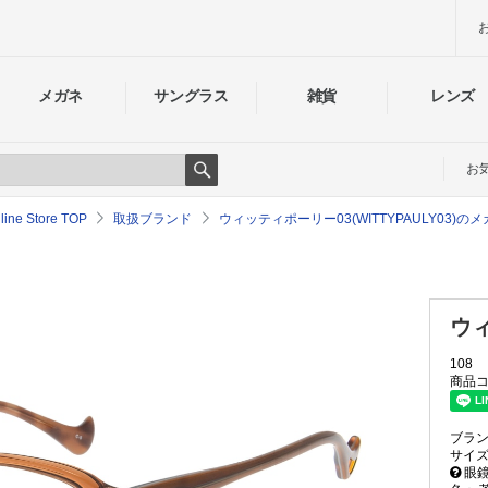
メガネ
サングラス
雑貨
レンズ
お
Search
e Store TOP
取扱ブランド
ウィッティポーリー03(WITTYPAULY03)
ウィ
108
商品コ
ブラ
サイ
眼鏡