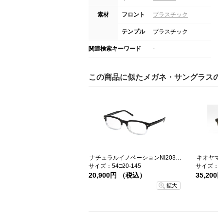
素材
フロント
プラスチック
テンプル
プラスチック
関連検索キーワード
-
この商品に似たメガネ・サングラス
ナチュラルイノベーションNI203-BKC-54
キオヤマト
サイズ：54□20-145
サイズ：5
20,900円 （税込）
35,2
拡大