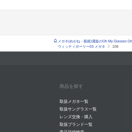
メガネ(めがね・眼鏡)通販のOh My Glasses Onlin
ウィッティポーリー03 メガネ
108
商品を探す
取扱メガネ一覧
取扱サングラス一覧
レンズ交換・購入
取扱ブランド一覧
商品詳細検索