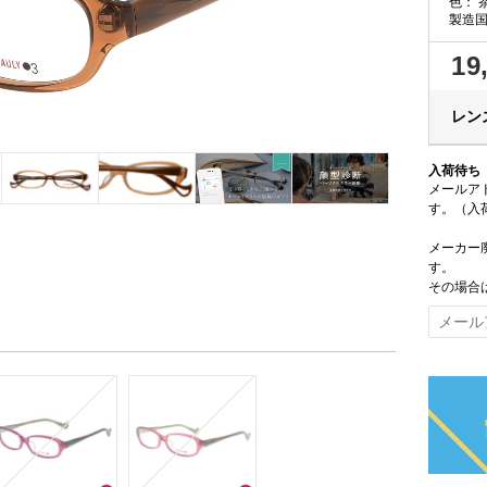
色：
製造
19
レンズ
入荷待ち
メールア
す。（入
メーカー
す。
その場合