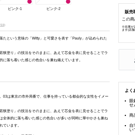
ピンク-1
ピンク-2
販売
この商
03)
※在庫が
ます(店
という意味の「Witty」と可愛さを表す「Pauly」が込められた
若狭塗り」の技法をそのままに、あえて芯金を表に見せることでラ
的に落ち着いた感じの色合いを兼ね備えています。
よく
。03は東京の市外局番で、仕事を持っている都会的な女性をイメー
眼
せ
若狭塗り」の技法をそのままに、あえて芯金を表に見せることでラ
商
は全体的に落ち着いた感じの色合いが多いが同時に華やかさも兼ね
自
れています。
い