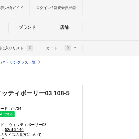
お買い物ガイド
ログイン / 新規会員登録
ブランド
店舗
0
0
気に入りリスト
カート
のメガネ・サングラス一覧
ッティポーリー03 108-5
ード :
74734
ンド：
ウィッティポーリー03
ズ：
52□16-140
のサイズの見方について