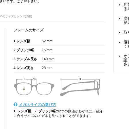
ざいます。ご了承下さい。
店
る
8-5のサイズとレンズ詳細)
度
良
フレームのサイズ
取
1 レンズ幅
52 mm
度
く
2 ブリッジ幅
16 mm
オ
3 テンプル長さ
140 mm
証
さ
4 レンズ高さ
28 mm
メガネサイズの選び方
1. レンズ幅
、
2. ブリッジ幅
の2つの数値がわかれば、自分
に合うサイズのメガネを見つけることができます。