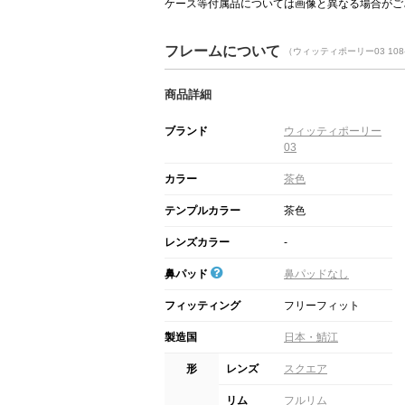
ケース等付属品については画像と異なる場合がご
フレームについて
（ウィッティポーリー03 10
商品詳細
ブランド
ウィッティポーリー
03
カラー
茶色
テンプルカラー
茶色
レンズカラー
-
鼻パッド
鼻パッドなし
フィッティング
フリーフィット
製造国
日本・鯖江
形
レンズ
スクエア
リム
フルリム