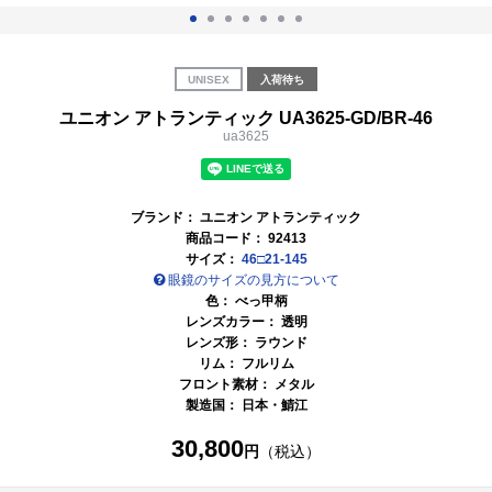
UNISEX
入荷待ち
ユニオン アトランティック UA3625-GD/BR-46
ua3625
ブランド：
ユニオン アトランティック
商品コード：
92413
サイズ：
46□21-145
眼鏡のサイズの見方について
色：
べっ甲柄
レンズカラー：
透明
レンズ形： ラウンド
リム： フルリム
フロント素材： メタル
製造国：
日本・鯖江
30,800
円
（税込）