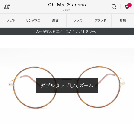
0
メガネ
サングラス
雑貨
レンズ
ブランド
店舗
人生が変わるほど、似合うメガネ選びを。
ダブルタップしてズーム