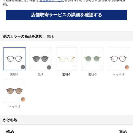
※在庫が店舗にない場合は
店舗取寄サービス
も おすすめしております(店舗取寄は手数料無
料)。
店舗取寄サービスの詳細を確認する
他のカラーの商品を選択
黒縁
黒縁-1
黒-2
透明-1
透明-2
べっ甲-1
べっ甲-2
かけ心地
軽め
重め