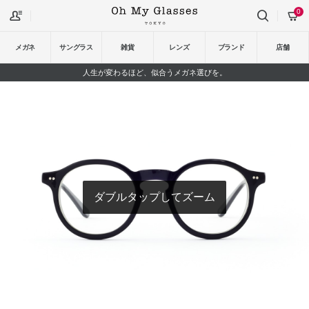
0
メガネ
サングラス
雑貨
レンズ
ブランド
店舗
人生が変わるほど、似合うメガネ選びを。
ダブルタップしてズーム