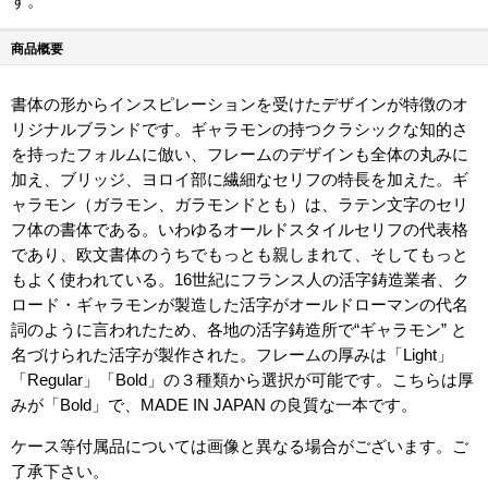
す。
商品概要
書体の形からインスピレーションを受けたデザインが特徴のオ
リジナルブランドです。ギャラモンの持つクラシックな知的さ
を持ったフォルムに倣い、フレームのデザインも全体の丸みに
加え、ブリッジ、ヨロイ部に繊細なセリフの特長を加えた。ギ
ャラモン（ガラモン、ガラモンドとも）は、ラテン文字のセリ
フ体の書体である。いわゆるオールドスタイルセリフの代表格
であり、欧文書体のうちでもっとも親しまれて、そしてもっと
もよく使われている。16世紀にフランス人の活字鋳造業者、ク
ロード・ギャラモンが製造した活字がオールドローマンの代名
詞のように言われたため、各地の活字鋳造所で“ギャラモン” と
名づけられた活字が製作された。フレームの厚みは「Light」
「Regular」「Bold」の３種類から選択が可能です。こちらは厚
みが「Bold」で、MADE IN JAPAN の良質な一本です。
ケース等付属品については画像と異なる場合がございます。ご
了承下さい。