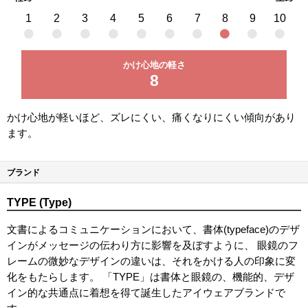
1
2
3
4
5
6
7
8
9
10
かけ心地の軽さ
8
かけ心地が軽いほど、ズレにくい、痛くなりにくい傾向があり
ます。
ブランド
TYPE (Type)
文書によるコミュニケーションにおいて、書体(typeface)のデザ
インがメッセージの伝わり方に影響を及ぼすように、 眼鏡のフ
レームの微妙なデザインの違いは、それをかける人の印象に変
化をもたらします。 「TYPE」は書体と眼鏡の、機能的、デザ
イン的な共通点に着想を得て誕生したアイウェアブランドで