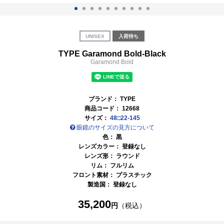
UNISEX
入荷待ち
TYPE Garamond Bold-Black
Garamond Bold
ブランド：
TYPE
商品コード：
12668
サイズ：
48□22-145
眼鏡のサイズの見方について
色：
黒
レンズカラー： 登録なし
レンズ形： ラウンド
リム： フルリム
フロント素材： プラスチック
製造国： 登録なし
35,200
円
（税込）