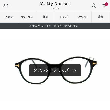
0
メガネ
サングラス
雑貨
レンズ
ブランド
店舗
人生が変わるほど、似合うメガネ選びを。
ダブルタップしてズーム