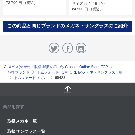
73,700
円
（税込）
サイズ：54□16-140
64,900
円
（税込）
この商品と同じブランドのメガネ・サングラスのご紹介
メガネ(めがね・眼鏡)通販のOh My Glasses Online Store TOP
取扱ブランド
トムフォード(TOMFORD)のメガネ・サングラス一覧
トムフォード メガネ
ft5428
商品を探す
取扱メガネ一覧
取扱サングラス一覧