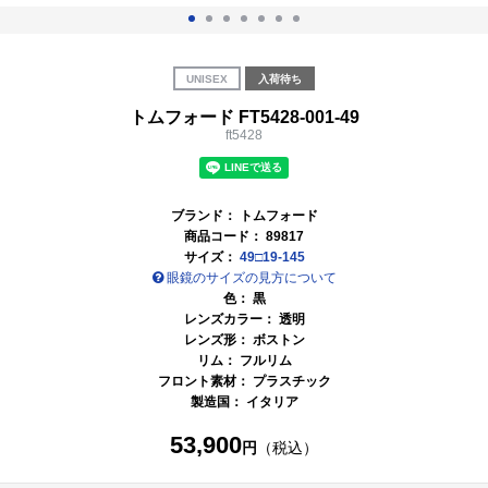
UNISEX
入荷待ち
トムフォード FT5428-001-49
ft5428
ブランド：
トムフォード
商品コード：
89817
サイズ：
49□19-145
眼鏡のサイズの見方について
色：
黒
レンズカラー：
透明
レンズ形： ボストン
リム： フルリム
フロント素材： プラスチック
製造国：
イタリア
53,900
円
（税込）