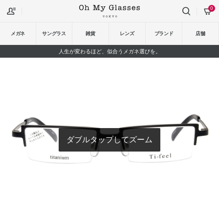
0
メガネ
サングラス
雑貨
レンズ
ブランド
店舗
人生が変わるほど、似合うメガネ選びを。
ダブルタップしてズーム