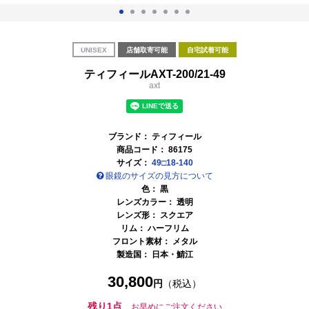
UNISEX
店舗取寄可能
自宅試着可能
ティフィールAXT-200/21-49
axt
ブランド：
ティフィール
商品コード：
86175
サイズ：
49□18-140
眼鏡のサイズの見方について
色：
黒
レンズカラー：
透明
レンズ形： スクエア
リム： ハーフリム
フロント素材： メタル
製造国：
日本・鯖江
30,800
円
（税込）
残り1点
お早めにご注文ください