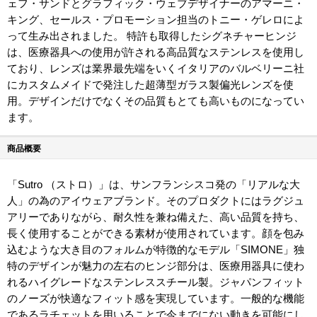
ェフ・サンドとグラフィック・ウェブデザイナーのアマーニ・
キング、セールス・プロモーション担当のトニー・ゲレロによ
って生み出されました。 特許も取得したシグネチャーヒンジ
は、医療器具への使用が許される高品質なステンレスを使用し
ており、レンズは業界最先端をいくイタリアのバルベリーニ社
にカスタムメイドで発注した超薄型ガラス製偏光レンズを使
用。デザインだけでなくその品質もとても高いものになってい
ます。
商品概要
「Sutro （ストロ）」は、サンフランシスコ発の「リアルな大
人」の為のアイウェアブランド。そのプロダクトにはラグジュ
アリーでありながら、耐久性を兼ね備えた、高い品質を持ち、
長く使用することができる素材が使用されています。顔を包み
込むような大き目のフォルムが特徴的なモデル「SIMONE」独
特のデザインが魅力の左右のヒンジ部分は、医療用器具に使わ
れるハイグレードなステンレススチール製。ジャパンフィット
のノーズが快適なフィット感を実現しています。一般的な機能
であるラチェットを用いることで今までにない動きを可能にし