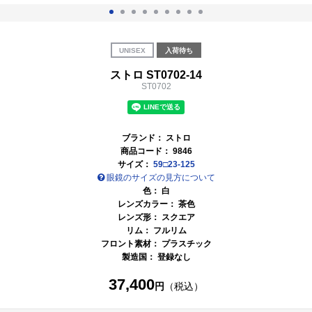
UNISEX
入荷待ち
ストロ ST0702-14
ST0702
ブランド：
ストロ
商品コード：
9846
サイズ：
59□23-125
眼鏡のサイズの見方について
色：
白
レンズカラー：
茶色
レンズ形： スクエア
リム： フルリム
フロント素材： プラスチック
製造国： 登録なし
37,400
円
（税込）