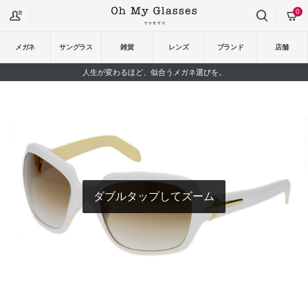
0
メガネ
サングラス
雑貨
レンズ
ブランド
店舗
人生が変わるほど、似合うメガネ選びを。
ダブルタップしてズーム